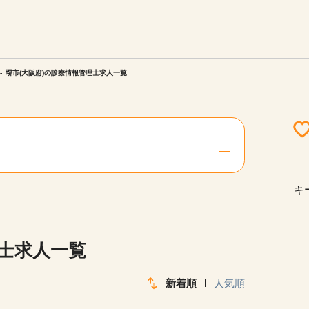
エリアを選択してください
ご連絡させていただきます。
堺市(大阪府)の診療情報管理士求人一覧
勤務地
関西
北海道・東北
キ
陸
中国・四国
理士求人一覧
新着順
人気順