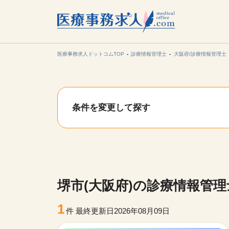
所在地の
各支店担当より
医療事務求人ドットコムTOP
診療情報管理士
大阪府/診療情報管理士
関東
条件を変更して探す
東海
甲信越・北
九州・沖縄
堺市(大阪府)の診療情報管
1
件
最終更新日2026年08月09日