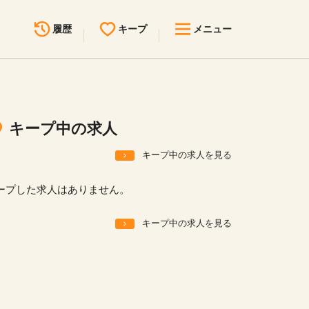
履歴
キープ
メニュー
最近見た求人
キープ中の求人
求人検索
キープ中の求人
無料転職サポート
お問い合わせ
キープ中の求人を見る
見学会・イベント情報
ープした求人はありません。
医療事務まるわかりコラム
キープ中の求人を見る
よくあるご質問
お知らせ
医療事務求人ドットコムとは