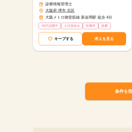
診療情報管理士
大阪府 堺市 北区
大阪メトロ御堂筋線 新金岡駅 徒歩 4分
40代活躍中
土日祝休み
扶養枠
急募
キープする
求人を見る
条件を