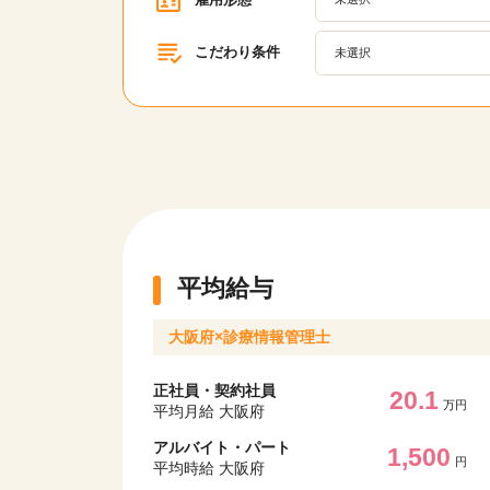
こだわり条件
未選択
平均給与
大阪府×診療情報管理士
正社員・契約社員
20.1
万円
平均月給 大阪府
該当件数
アルバイト・パート
17,050
1,500
件
円
平均時給 大阪府