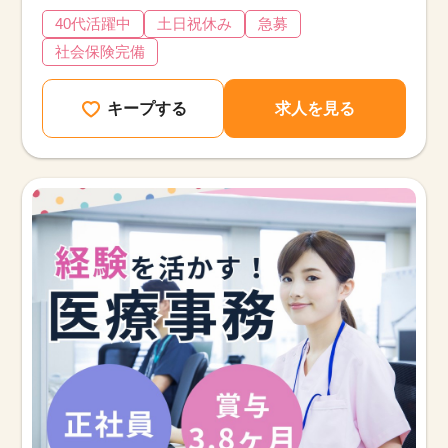
40代活躍中
土日祝休み
急募
社会保険完備
キープする
求人を見る
該当件数
他の条件を選択
17,027
件