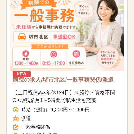
お知らせ
医療事務求人ドットコムとは
サイトの使い方
就職サポート
人材をお探しの医療機関・企業様
NEW
病院の求人/堺市北区/一般事務関係/派遣
運営会社
【土日祝休み×年休124日】未経験・資格不問
OK◎残業月1～5時間で私生活も充実
時給（総額） 1,300円～1,400円
派遣
一般事務関係