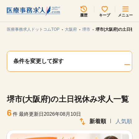
所在地のエリアを選択してください
履歴
キープ
メニュー
各支店担当よりご連絡させていただきます。
医療事務求人ドットコムTOP
大阪府
堺市
堺市(大阪府)の土日祝
勤務地
最近見た求人
キープ中の求人
求人検索
条件を変更して探す
関東
関西
無料転職サポート
お問い合わせ
東海
北海道・東北
堺市(大阪府)の土日祝休み求人一覧
甲信越・北陸
中国・四国
見学会・イベント情報
6
件
最終更新日2026年08月10日
医療事務まるわかりコラム
新着順
人気順
九州・沖縄
よくあるご質問