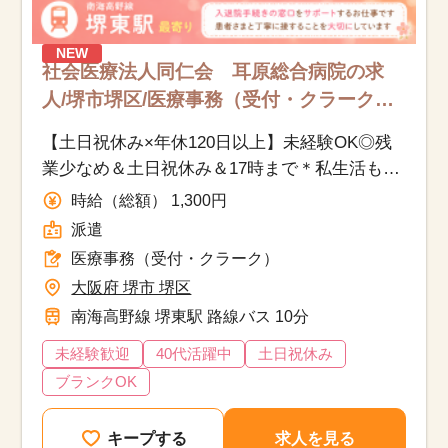
NEW
社会医療法人同仁会 耳原総合病院の求
人/堺市堺区/医療事務（受付・クラーク）/
派遣
【土日祝休み×年休120日以上】未経験OK◎残
業少なめ＆土日祝休み＆17時まで＊私生活も充
実
時給（総額） 1,300円
派遣
医療事務（受付・クラーク）
大阪府 堺市 堺区
南海高野線 堺東駅 路線バス 10分
未経験歓迎
40代活躍中
土日祝休み
ブランクOK
キープする
求人を見る