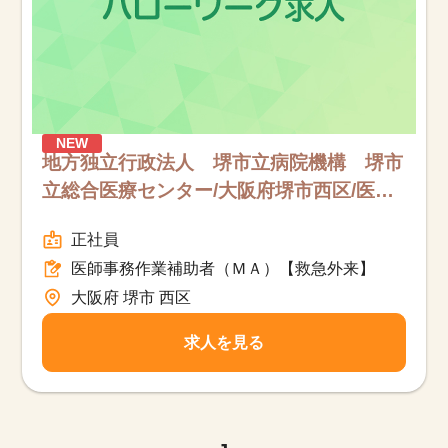
NEW
地方独立行政法人 堺市立病院機構 堺市
立総合医療センター/大阪府堺市西区/医師
事務作業補助者（ＭＡ）【救急外来】/フ
正社員
ルタイム
医師事務作業補助者（ＭＡ）【救急外来】
大阪府 堺市 西区
求人を見る