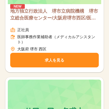
NEW
地方独立行政法人 堺市立病院機構 堺市
立総合医療センター/大阪府堺市西区/医師
事務作業補助者（メディカルアシスタン
正社員
ト）/フルタイム
医師事務作業補助者（メディカルアシスタン
ト）
大阪府 堺市 西区
求人を見る