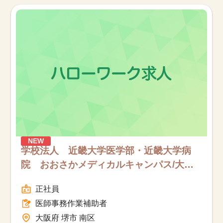
お知らせ
医療事務求人ドットコムとは
サイトの使い方
就職サポート
人材をお探しの医療機関・企業様
NEW
運営会社
学校法人 近畿大学医学部・近畿大学病
院 おおさかメディカルキャンパス/大阪
府堺市南区/医師事務作業補助者/フルタイ
正社員
ム
医師事務作業補助者
大阪府 堺市 南区