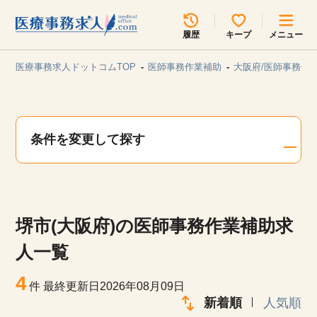
所在地のエリアを選択してください
履歴
キープ
メニュー
各支店担当よりご連絡させていただきます。
医療事務求人ドットコムTOP
医師事務作業補助
大阪府/医師事務作
勤務地
最近見た求人
キープ中の求人
求人検索
条件を変更して探す
関東
関西
無料転職サポート
お問い合わせ
東海
北海道・東北
堺市(大阪府)の医師事務作業補助求
甲信越・北陸
中国・四国
見学会・イベント情報
人一覧
医療事務まるわかりコラム
4
九州・沖縄
件
最終更新日2026年08月09日
新着順
人気順
よくあるご質問