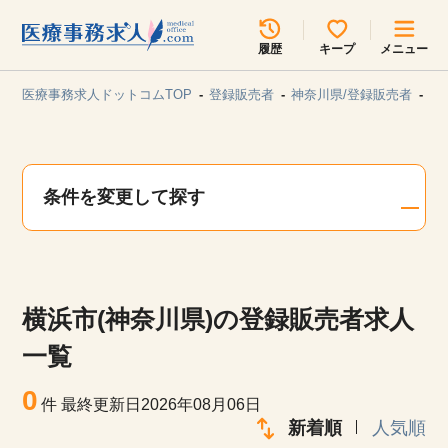
所在地のエリアを選択してください
履歴
キープ
メニュー
各支店担当よりご連絡させていただきます。
医療事務求人ドットコムTOP
登録販売者
神奈川県/登録販売者
横
勤務地
最近見た求人
キープ中の求人
求人検索
条件を変更して探す
関東
関西
無料転職サポート
お問い合わせ
東海
北海道・東北
横浜市(神奈川県)の登録販売者求人
甲信越・北陸
中国・四国
見学会・イベント情報
一覧
医療事務まるわかりコラム
0
九州・沖縄
件
最終更新日2026年08月06日
新着順
人気順
よくあるご質問