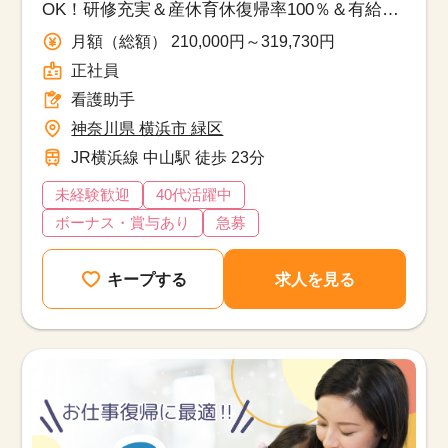
OK！研修充実＆産休育休復帰率100％＆有給消
化率88.2％・長く安心して働けます！
月額（総額） 210,000円～319,730円
正社員
看護助手
神奈川県 横浜市 緑区
JR横浜線 中山駅 徒歩 23分
未経験歓迎
40代活躍中
ボーナス・賞与あり
急募
キープする
求人を見る