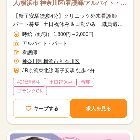
人/横浜市 神奈川区/看護師/アルバイト・
パート
【新子安駅徒歩4分】クリニック外来看護師
パート募集│土日祝休み＆日勤のみ｜職員還元
に自信あり！│アットホームのクリニック◎
時給（総額） 1,800円～2,000円
アルバイト・パート
看護師
神奈川県 横浜市 神奈川区
JR京浜東北線 新子安駅 徒歩 4分
40代活躍中
土日祝休み
急募
ブランクOK
キープする
求人を見る