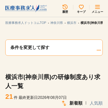
所在地のエリアを選択してください
履歴
キープ
メニュー
各支店担当よりご連絡させていただきます。
医療事務求人ドットコムTOP
神奈川県
横浜市
横浜市(神奈川県)
勤務地
最近見た求人
キープ中の求人
求人検索
条件を変更して探す
関東
関西
無料転職サポート
お問い合わせ
東海
北海道・東北
横浜市(神奈川県)の研修制度あり求
甲信越・北陸
中国・四国
見学会・イベント情報
人一覧
医療事務まるわかりコラム
21
九州・沖縄
件
最終更新日2026年08月07日
新着順
人気順
よくあるご質問