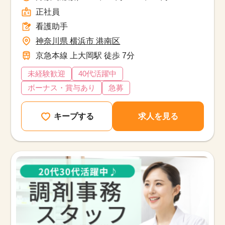
◎
正社員
看護助手
神奈川県 横浜市 港南区
京急本線 上大岡駅 徒歩 7分
未経験歓迎
40代活躍中
ボーナス・賞与あり
急募
キープする
求人を見る