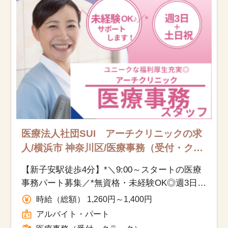
医療法人社団SUI アーチクリニックの求
人/横浜市 神奈川区/医療事務（受付・ク
ラーク）/アルバイト・パート
【新子安駅徒歩4分】*＼9:00～スタートの医療
事務パート募集／*無資格・未経験OK◎週3日勤
務で家族との時間も大切にできる土日祝休み♪
時給（総額） 1,260円～1,400円
アルバイト・パート