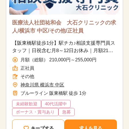
医療法人社団祐和会 大石クリニックの求
人/横浜市 中区/その他/正社員
【阪東橋駅徒歩1分】駅チカ♪相談支援専門員ス
タッフ｜日祝含む月8～12日お休み｜月額21万
円～別途交通費支給
月額（総額） 210,000円～255,000円
正社員
その他
神奈川県 横浜市 中区
ブルーライン 阪東橋駅 徒歩 1分
未経験歓迎
40代活躍中
ボーナス・賞与あり
急募
キープする
求人を見る