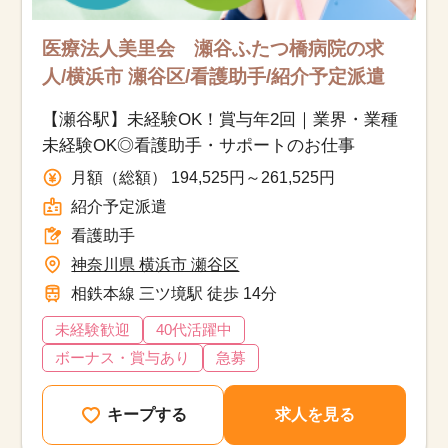
医療法人美里会 瀬谷ふたつ橋病院の求
人/横浜市 瀬谷区/看護助手/紹介予定派遣
【瀬谷駅】未経験OK！賞与年2回｜業界・業種
未経験OK◎看護助手・サポートのお仕事
月額（総額） 194,525円～261,525円
紹介予定派遣
看護助手
神奈川県 横浜市 瀬谷区
相鉄本線 三ツ境駅 徒歩 14分
未経験歓迎
40代活躍中
ボーナス・賞与あり
急募
キープする
求人を見る