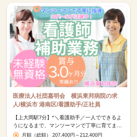
お知らせ
医療事務求人ドットコムとは
サイトの使い方
就職サポート
人材をお探しの医療機関・企業様
運営会社
医療法人社団嘉明会 横浜東邦病院の求
人/横浜市 港南区/看護助手/正社員
【上大岡駅7分】*＼看護助手／一人でできるよ
うになるまで、マンツーマンで丁寧に育てます
♪職員同士の仲が良く、相談しやすい環境です
月額（総額） 207,400円～212,400円