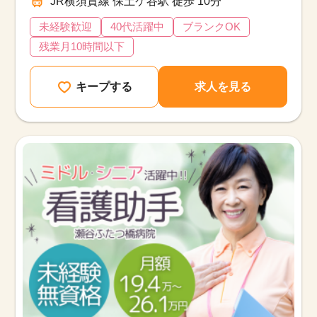
JR横須賀線 保土ケ谷駅 徒歩 10分
未経験歓迎
40代活躍中
ブランクOK
残業月10時間以下
キープする
求人を見る
該当件数
他の条件を選択
9,618
件