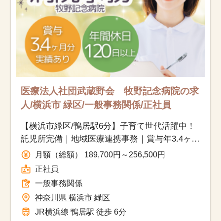
医療法人社団武蔵野会 牧野記念病院の求
人/横浜市 緑区/一般事務関係/正社員
【横浜市緑区/鴨居駅6分】子育て世代活躍中！
託児所完備｜地域医療連携事務｜賞与年3.4ヶ月
分◎年間休日122日｜車通勤OK
月額（総額） 189,700円～256,500円
正社員
一般事務関係
神奈川県 横浜市 緑区
JR横浜線 鴨居駅 徒歩 6分