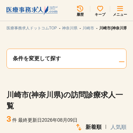
所在地のエリアを選択してください
履歴
キープ
メニュー
各支店担当よりご連絡させていただきます。
医療事務求人ドットコムTOP
神奈川県
川崎市
川崎市(神奈川県)
勤務地
最近見た求人
キープ中の求人
求人検索
条件を変更して探す
関東
関西
無料転職サポート
お問い合わせ
東海
北海道・東北
川崎市(神奈川県)の訪問診療求人一
甲信越・北陸
中国・四国
見学会・イベント情報
覧
医療事務まるわかりコラム
3
九州・沖縄
件
最終更新日2026年08月09日
新着順
人気順
よくあるご質問