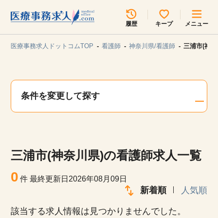
所在地のエリアを選択してください
履歴
キープ
メニュー
各支店担当よりご連絡させていただきます。
医療事務求人ドットコムTOP
看護師
神奈川県/看護師
三浦市(神
勤務地
最近見た求人
キープ中の求人
求人検索
条件を変更して探す
関東
関西
無料転職サポート
お問い合わせ
東海
北海道・東北
三浦市(神奈川県)の看護師求人一覧
甲信越・北陸
中国・四国
見学会・イベント情報
0
件
最終更新日2026年08月09日
医療事務まるわかりコラム
新着順
人気順
九州・沖縄
該当する求人情報は見つかりませんでした。
よくあるご質問