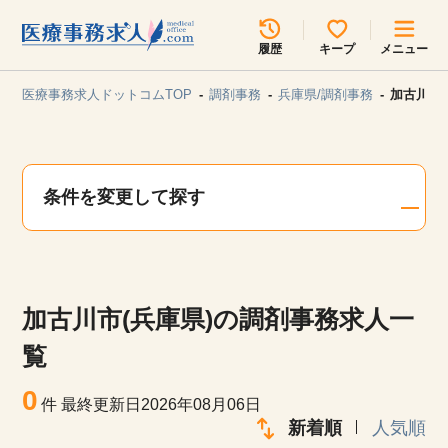
所在地のエリアを選択してください
履歴
キープ
メニュー
各支店担当よりご連絡させていただきます。
医療事務求人ドットコムTOP
調剤事務
兵庫県/調剤事務
加古川市
勤務地
最近見た求人
キープ中の求人
求人検索
条件を変更して探す
関東
関西
無料転職サポート
お問い合わせ
東海
北海道・東北
加古川市(兵庫県)の調剤事務求人一
甲信越・北陸
中国・四国
見学会・イベント情報
覧
医療事務まるわかりコラム
0
九州・沖縄
件
最終更新日2026年08月06日
新着順
人気順
よくあるご質問