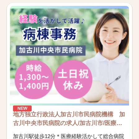
お知らせ
医療事務求人ドットコムとは
サイトの使い方
就職サポート
人材をお探しの医療機関・企業様
運営会社
NEW
地方独立行政法人加古川市民病院機構 加
古川中央市民病院の求人/加古川市/医療事
務（受付・クラーク）/派遣
加古川駅徒歩12分＊医療経験活かして総合病院