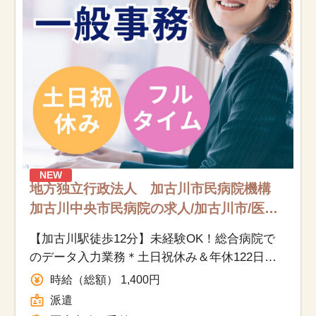
NEW
地方独立行政法人 加古川市民病院機構
加古川中央市民病院の求人/加古川市/医療
事務（受付・クラーク）/派遣
【加古川駅徒歩12分】未経験OK！総合病院で
のデータ入力業務＊土日祝休み＆年休122日／
時給1,400円＋交通費全額支給
時給（総額） 1,400円
派遣