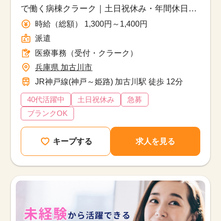
で働く病棟クラーク｜土日祝休み・年間休日
124日
時給（総額） 1,300円～1,400円
派遣
医療事務（受付・クラーク）
兵庫県 加古川市
JR神戸線(神戸～姫路) 加古川駅 徒歩 12分
40代活躍中
土日祝休み
急募
ブランクOK
キープする
求人を見る