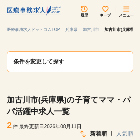
所在地のエリアを選択してください
履歴
キープ
メニュー
各支店担当よりご連絡させていただきます。
医療事務求人ドットコムTOP
兵庫県
加古川市
加古川市(兵庫県)
勤務地
最近見た求人
キープ中の求人
求人検索
条件を変更して探す
関東
関西
無料転職サポート
お問い合わせ
東海
北海道・東北
加古川市(兵庫県)の子育てママ・パ
甲信越・北陸
中国・四国
見学会・イベント情報
パ活躍中求人一覧
医療事務まるわかりコラム
2
九州・沖縄
件
最終更新日2026年08月11日
新着順
人気順
よくあるご質問