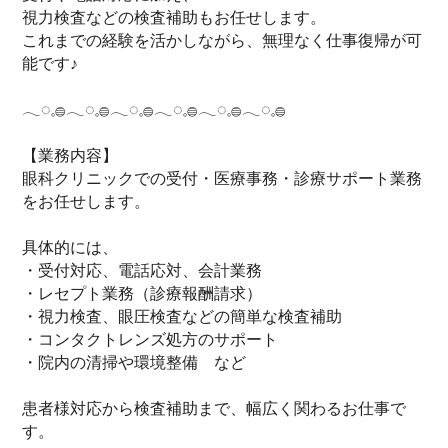
視力検査などの検査補助もお任せします。
これまでの経験を活かしながら、無理なく仕事復帰が可
能です♪
𓂃◌𓈒𓐍𓂃◌𓈒𓐍𓂃◌𓈒𓐍𓂃◌𓈒𓐍𓂃◌𓈒𓐍𓂃◌𓈒𓐍
【業務内容】
眼科クリニックでの受付・医療事務・診療サポート業務
をお任せします。
具体的には、
・受付対応、電話応対、会計業務
・レセプト業務（診療報酬請求）
・視力検査、眼圧検査などの簡単な検査補助
・コンタクトレンズ処方のサポート
・院内の清掃や環境整備 など
患者様対応から検査補助まで、幅広く関わるお仕事で
す。