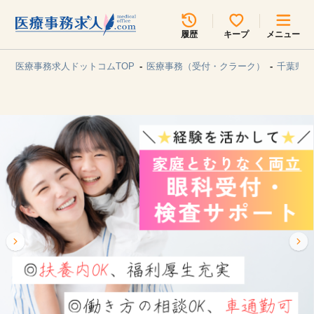
所在地のエリアを選択してください
履歴
キープ
メニュー
各支店担当よりご連絡させていただきます。
医療事務求人ドットコムTOP
医療事務（受付・クラーク）
千葉県/
勤務地
最近見た求人
キープ中の求人
求人検索
関東
関西
無料転職サポート
お問い合わせ
東海
北海道・東北
甲信越・北陸
中国・四国
見学会・イベント情報
医療事務まるわかりコラム
九州・沖縄
よくあるご質問