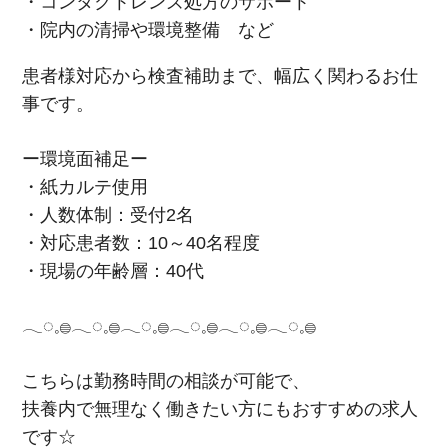
・コンタクトレンズ処方のサポート
・院内の清掃や環境整備 など
患者様対応から検査補助まで、幅広く関わるお仕
事です。
ー環境面補足ー
・紙カルテ使用
・人数体制：受付2名
・対応患者数：10～40名程度
・現場の年齢層：40代
𓂃◌𓈒𓐍𓂃◌𓈒𓐍𓂃◌𓈒𓐍𓂃◌𓈒𓐍𓂃◌𓈒𓐍𓂃◌𓈒𓐍
こちらは勤務時間の相談が可能で、
扶養内で無理なく働きたい方にもおすすめの求人
です☆