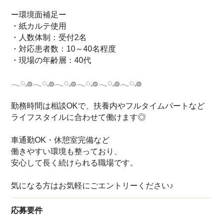
ー環境面補足ー
・紙カルテ使用
・人数体制：受付2名
・対応患者数：10～40名程度
・現場の年齢層：40代
𓂃◌𓈒𓐍𓂃◌𓈒𓐍𓂃◌𓈒𓐍𓂃◌𓈒𓐍𓂃◌𓈒𓐍𓂃◌𓈒𓐍
勤務時間は相談OKで、扶養内やフルタイムパートなど
ライフスタイルに合わせて働けます◎
車通勤OK・休憩室完備など
働きやすい環境も整っており、
安心して長く続けられる職場です。
気になる方はお気軽にごエントリーください♪
応募要件