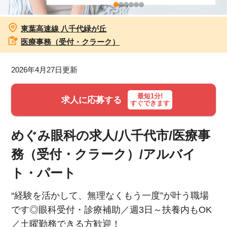
お知らせ
東葉高速線 八千代緑が丘
医療事務（受付・クラーク）
医療事務求人ドットコムとは
2026年4月27日更新
サイトの使い方
最短1分!
就職サポート
求人に応募する
すぐできます
人材をお探しの医療機関・企業様
めぐみ眼科の求人/八千代市/医療事
運営会社
務（受付・クラーク）/アルバイ
ト・パート
“経験を活かして、無理なくもう一度”が叶う職場
です◎眼科受付・診療補助／週3日～扶養内もOK
／土曜勤務できる方歓迎！