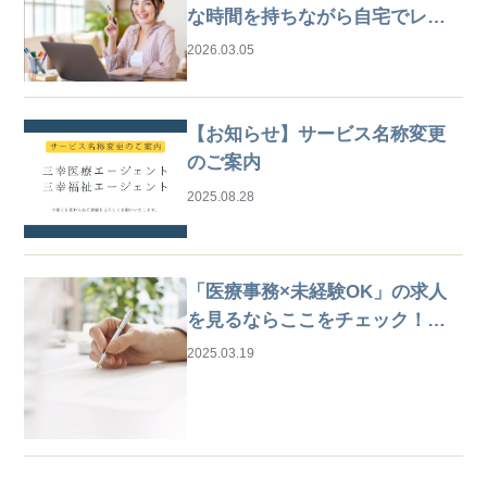
な時間を持ちながら自宅でレセ
プト業務
2026.03.05
【お知らせ】サービス名称変更
のご案内
2025.08.28
「医療事務×未経験OK」の求人
を見るならここをチェック！は
じめての仕事探しガイド
2025.03.19