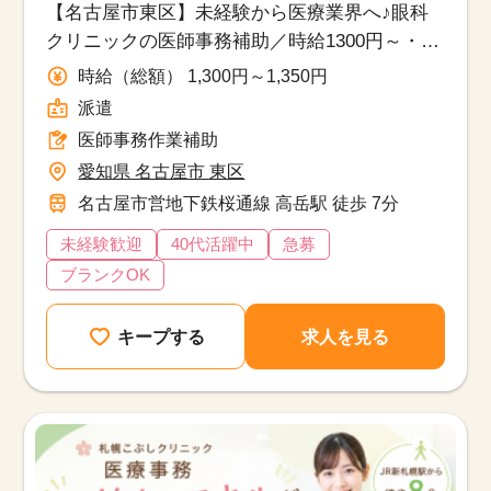
【名古屋市東区】未経験から医療業界へ♪眼科
クリニックの医師事務補助／時給1300円～・週
3日以上でOK
時給（総額） 1,300円～1,350円
派遣
医師事務作業補助
愛知県 名古屋市 東区
名古屋市営地下鉄桜通線 高岳駅 徒歩 7分
未経験歓迎
40代活躍中
急募
ブランクOK
キープする
求人を見る