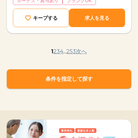
ボーナス・賞与あり
ブランクOK
キープする
求人を見る
1
2
3
4
...
253
次へ
条件を指定して探す