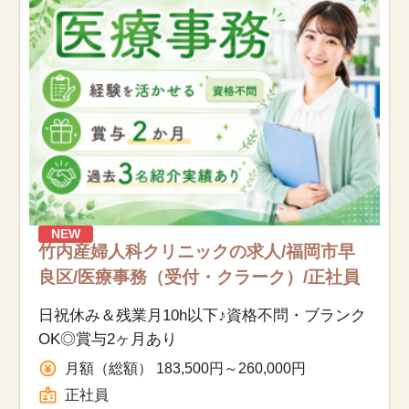
お知らせ
医療事務求人ドットコムとは
サイトの使い方
就職サポート
人材をお探しの医療機関・企業様
NEW
竹内産婦人科クリニックの求人/福岡市早
運営会社
良区/医療事務（受付・クラーク）/正社員
日祝休み＆残業月10h以下♪資格不問・ブランク
OK◎賞与2ヶ月あり
月額（総額） 183,500円～260,000円
正社員