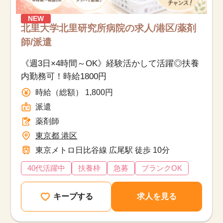
NEW
北里大学北里研究所病院の求人/港区/薬剤
師/派遣
《週3日×4時間～OK》経験活かして活躍◎扶養
内勤務可！時給1800円
時給（総額） 1,800円
派遣
薬剤師
東京都 港区
東京メトロ日比谷線 広尾駅 徒歩 10分
40代活躍中
扶養枠
急募
ブランクOK
キープする
求人を見る