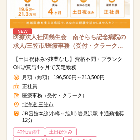
NEW
医療法人社団幾生会 南そらち記念病院の
求人/三笠市/医療事務（受付・クラーク）/
正社員
【土日祝休み×残業なし】資格不問・ブランク
OK◎賞与4ヶ月で安定勤務
月額（総額） 196,500円～213,500円
正社員
医療事務（受付・クラーク）
北海道 三笠市
JR函館本線(小樽～旭川) 岩見沢駅 車通勤推奨
12分
40代活躍中
土日祝休み