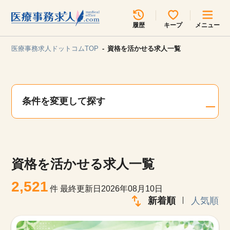
所在地のエリアを選択してください
履歴
キープ
メニュー
各支店担当よりご連絡させていただきます。
医療事務求人ドットコムTOP
資格を活かせる求人一覧
勤務地
最近見た求人
キープ中の求人
求人検索
条件を変更して探す
関東
関西
無料転職サポート
お問い合わせ
東海
北海道・東北
資格を活かせる求人一覧
甲信越・北陸
中国・四国
見学会・イベント情報
2,521
件
最終更新日2026年08月10日
医療事務まるわかりコラム
新着順
人気順
九州・沖縄
よくあるご質問