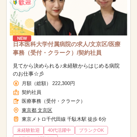
NEW
日本医科大学付属病院の求人/文京区/医療
事務（受付・クラーク）/契約社員
見てから決められる♪未経験からはじめる病院
のお仕事☆彡
月額（総額） 222,300円
契約社員
医療事務（受付・クラーク）
東京都 文京区
東京メトロ千代田線 千駄木駅 徒歩 6分
未経験歓迎
40代活躍中
ブランクOK