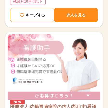
残業月10時間以下
キープする
求人を見る
該当件数
NEW
他の条件を選択
17,024
医療法人 佐藤胃腸病院の求人/郡山市/看護
件