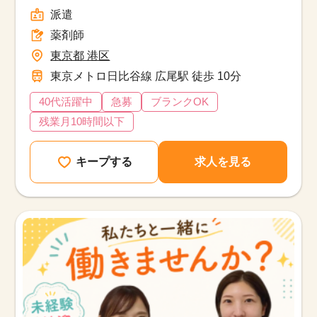
派遣
薬剤師
東京都 港区
東京メトロ日比谷線 広尾駅 徒歩 10分
40代活躍中
急募
ブランクOK
残業月10時間以下
キープする
求人を見る