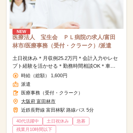
NEW
医療法人 宝生会 ＰＬ病院の求人/富田
林市/医療事務（受付・クラーク）/派遣
土日祝休み＊月収例25.2万円＊会計入力やレセ
プト経験を活かせる＊勤務時間相談OK＊車通
勤OK
時給（総額） 1,600円
派遣
医療事務（受付・クラーク）
大阪府 富田林市
近鉄長野線 富田林駅 路線バス 5分
40代活躍中
土日祝休み
急募
残業月10時間以下