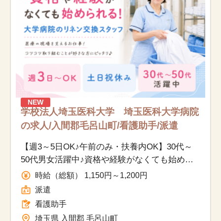
NEW
学校法人埼玉医科大学 埼玉医科大学病院
の求人/入間郡毛呂山町/看護助手/派遣
【週3～5日OK♪午前のみ・扶養内OK】30代～
50代男女活躍中♪資格や経験がなくても始めら
れる医療現場を支えるお仕事です！
時給（総額） 1,150円～1,200円
派遣
看護助手
埼玉県 入間郡 毛呂山町