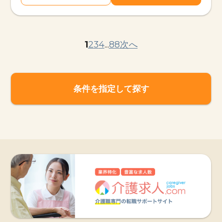
1
2
3
4
...
88
次へ
条件を指定して探す