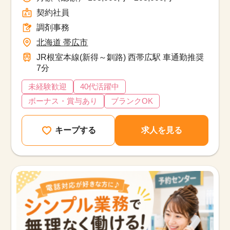
契約社員
調剤事務
北海道 帯広市
JR根室本線(新得～釧路) 西帯広駅 車通勤推奨
7分
未経験歓迎
40代活躍中
ボーナス・賞与あり
ブランクOK
キープする
求人を見る