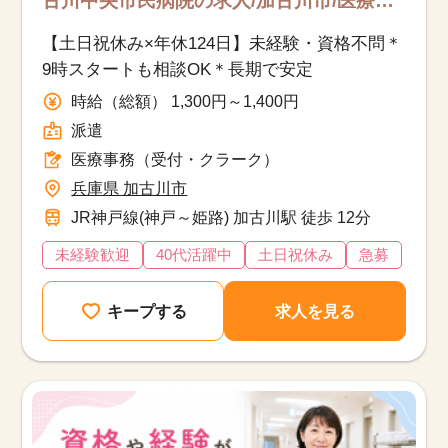
古川中央市民病院の求人/加古川市/医療事
務（受付・クラーク）/派遣
【土日祝休み×年休124日】未経験・資格不問＊
9時スタートも相談OK＊長期で安定
時給（総額） 1,300円～1,400円
派遣
医療事務（受付・クラーク）
兵庫県 加古川市
JR神戸線(神戸～姫路) 加古川駅 徒歩 12分
未経験歓迎
40代活躍中
土日祝休み
急募
キープする
求人を見る