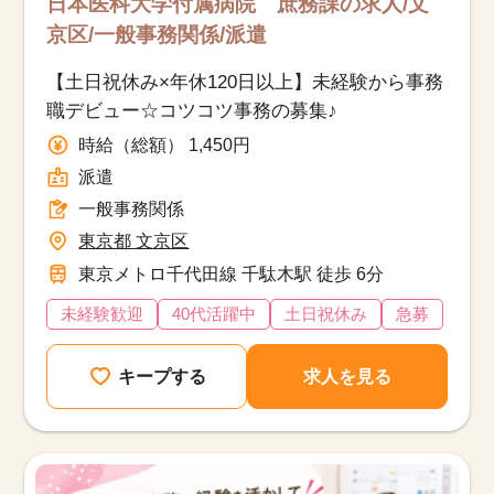
日本医科大学付属病院 庶務課の求人/文
京区/一般事務関係/派遣
【土日祝休み×年休120日以上】未経験から事務
職デビュー☆コツコツ事務の募集♪
時給（総額） 1,450円
派遣
一般事務関係
東京都 文京区
東京メトロ千代田線 千駄木駅 徒歩 6分
未経験歓迎
40代活躍中
土日祝休み
急募
キープする
求人を見る