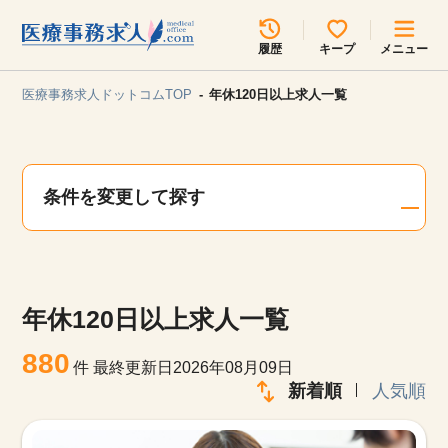
所在地のエリアを選択してください
履歴
キープ
メニュー
各支店担当よりご連絡させていただきます。
医療事務求人ドットコムTOP
年休120日以上求人一覧
勤務地
最近見た求人
キープ中の求人
求人検索
条件を変更して探す
関東
関西
無料転職サポート
お問い合わせ
東海
北海道・東北
年休120日以上求人一覧
甲信越・北陸
中国・四国
見学会・イベント情報
880
件
最終更新日2026年08月09日
医療事務まるわかりコラム
新着順
人気順
九州・沖縄
よくあるご質問