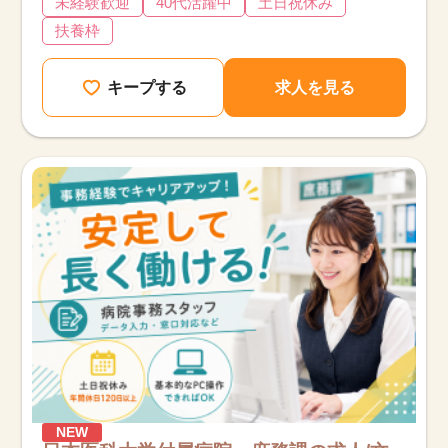
未経験歓迎
40代活躍中
土日祝休み
扶養枠
キープする
求人を見る
該当件数
他の条件を選択
17,050
件
NEW