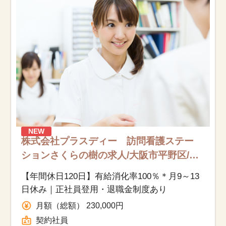
お知らせ
医療事務求人ドットコムとは
サイトの使い方
就職サポート
人材をお探しの医療機関・企業様
NEW
株式会社プラスディー 訪問看護ステー
運営会社
ションさくらの樹の求人/大阪市平野区/医
療事務（受付・クラーク）/契約社員
【年間休日120日】有給消化率100％＊月9～13
日休み｜正社員登用・退職金制度あり
月額（総額） 230,000円
契約社員