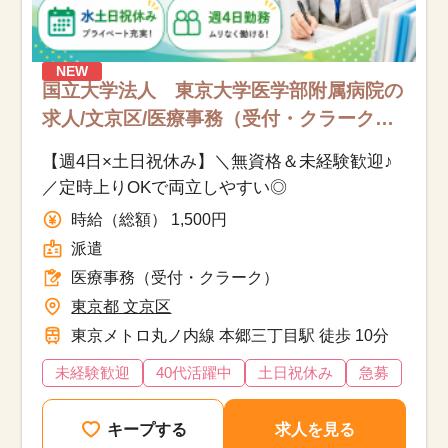
NEW
国立大学法人 東京大学医学部附属病院の
求人/文京区/医療事務（受付・クラーク）/
派遣
【週4日×土日祝休み】＼無資格＆未経験歓迎♪
／定時上りOKで両立しやすい◎
時給（総額） 1,500円
派遣
医療事務（受付・クラーク）
東京都 文京区
東京メトロ丸ノ内線 本郷三丁目駅 徒歩 10分
未経験歓迎
40代活躍中
土日祝休み
急募
キープする
求人を見る