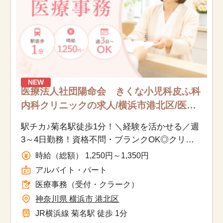
NEW
医療法人社団陽命会 きくな小児科皮ふ科
内科クリニックの求人/横浜市港北区/医療
事務（受付・クラーク）/アルバイト・
駅チカ♪菊名駅徒歩1分！＼経験を活かせる／週
パート
3～4日勤務！資格不問・ブランクOK◎クリ
ニック受付・医療事務
時給（総額） 1,250円～1,350円
アルバイト・パート
医療事務（受付・クラーク）
神奈川県 横浜市 港北区
JR横浜線 菊名駅 徒歩 1分