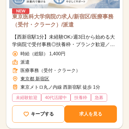
NEW
東京医科大学病院の求人/新宿区/医療事務
（受付・クラーク）/派遣
【西新宿駅1分】未経験OK♪週3日から始める大
学病院で受付事務◎扶養枠・ブランク歓迎／交
通費全額・研修あり
時給（総額） 1,400円
派遣
医療事務（受付・クラーク）
東京都 新宿区
東京メトロ丸ノ内線 西新宿駅 徒歩 1分
未経験歓迎
40代活躍中
扶養枠
急募
キープする
求人を見る