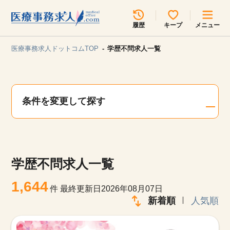
所在地のエリアを選択してください
履歴
キープ
メニュー
各支店担当よりご連絡させていただきます。
医療事務求人ドットコムTOP
学歴不問求人一覧
勤務地
最近見た求人
キープ中の求人
求人検索
条件を変更して探す
関東
関西
無料転職サポート
お問い合わせ
東海
北海道・東北
学歴不問求人一覧
甲信越・北陸
中国・四国
見学会・イベント情報
1,644
件
最終更新日2026年08月07日
医療事務まるわかりコラム
新着順
人気順
九州・沖縄
よくあるご質問