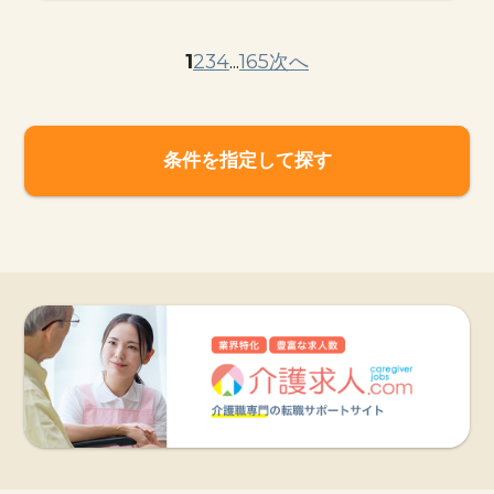
1
2
3
4
...
165
次へ
条件を指定して探す