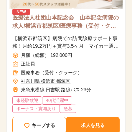
NEW
医療法人社団山本記念会 山本記念病院の
求人/横浜市都筑区/医療事務（受付・ク
ラーク）/正社員
【横浜市都筑区】病院での訪問診療サポート事
務！月給19.2万円＋賞与3.5ヶ月｜マイカー通勤
OK！駐車場無料！通年富士山が見える病院で
月額（総額） 192,000円
す♪
正社員
医療事務（受付・クラーク）
神奈川県 横浜市 都筑区
東急東横線 日吉駅 路線バス 23分
未経験歓迎
40代活躍中
ボーナス・賞与あり
急募
キープする
求人を見る