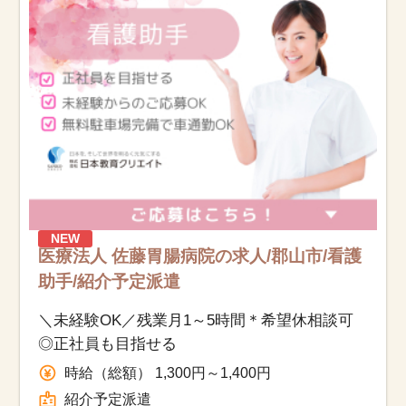
お知らせ
医療事務求人ドットコムとは
サイトの使い方
就職サポート
人材をお探しの医療機関・企業様
NEW
医療法人 佐藤胃腸病院の求人/郡山市/看護
運営会社
助手/紹介予定派遣
＼未経験OK／残業月1～5時間＊希望休相談可
◎正社員も目指せる
時給（総額） 1,300円～1,400円
紹介予定派遣