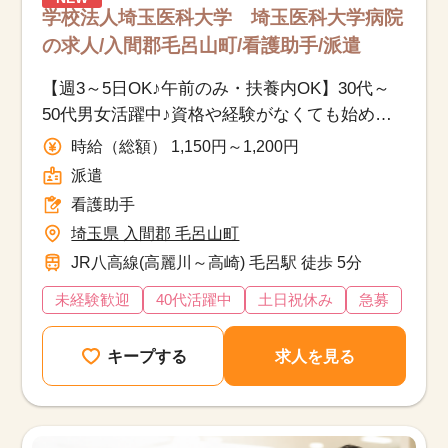
学校法人埼玉医科大学 埼玉医科大学病院
の求人/入間郡毛呂山町/看護助手/派遣
【週3～5日OK♪午前のみ・扶養内OK】30代～
50代男女活躍中♪資格や経験がなくても始めら
れる医療現場を支えるお仕事です！
時給（総額） 1,150円～1,200円
派遣
看護助手
埼玉県 入間郡 毛呂山町
JR八高線(高麗川～高崎) 毛呂駅 徒歩 5分
未経験歓迎
40代活躍中
土日祝休み
急募
キープする
求人を見る