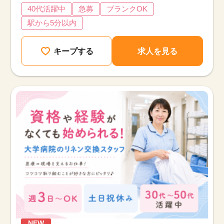
40代活躍中
急募
ブランクOK
駅から5分以内
キープする
求人を見る
該当件数
他の条件を選択
9,629
件
NEW