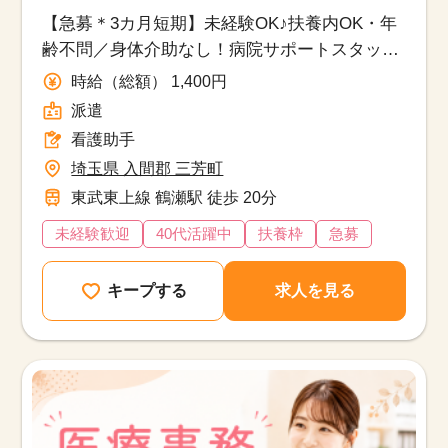
【急募＊3カ月短期】未経験OK♪扶養内OK・年
齢不問／身体介助なし！病院サポートスタッフ
募集
時給（総額） 1,400円
派遣
看護助手
埼玉県 入間郡 三芳町
東武東上線 鶴瀬駅 徒歩 20分
未経験歓迎
40代活躍中
扶養枠
急募
キープする
求人を見る