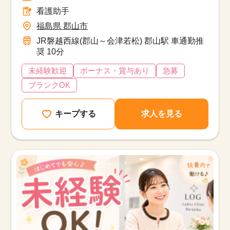
看護助手
福島県 郡山市
JR磐越西線(郡山～会津若松) 郡山駅 車通勤推
奨 10分
未経験歓迎
ボーナス・賞与あり
急募
ブランクOK
キープする
求人を見る