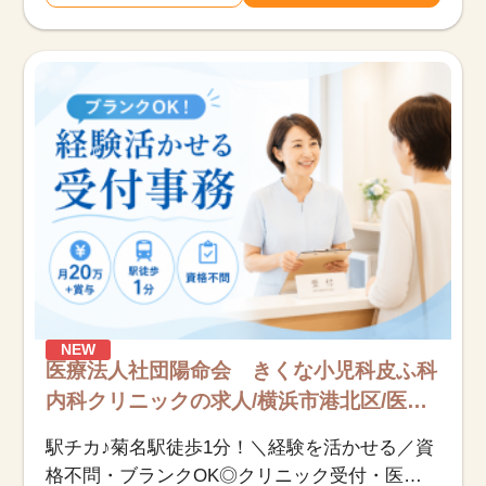
NEW
医療法人社団陽命会 きくな小児科皮ふ科
内科クリニックの求人/横浜市港北区/医療
事務（受付・クラーク）/正社員
駅チカ♪菊名駅徒歩1分！＼経験を活かせる／資
格不問・ブランクOK◎クリニック受付・医療