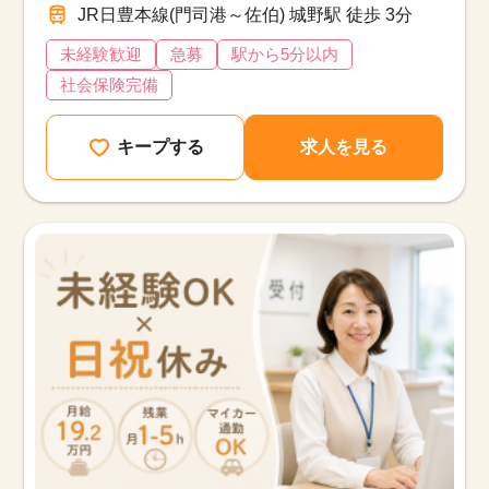
JR日豊本線(門司港～佐伯) 城野駅 徒歩 3分
未経験歓迎
急募
駅から5分以内
社会保険完備
キープする
求人を見る