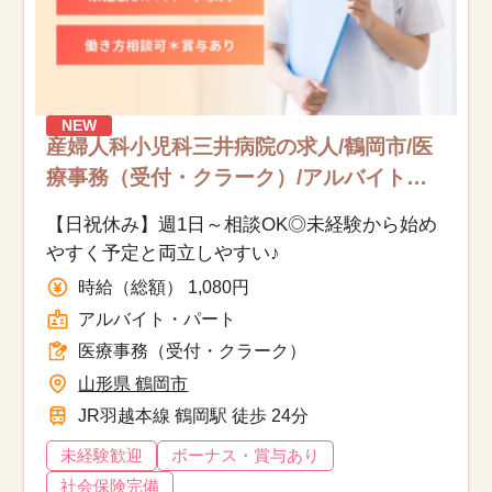
NEW
産婦人科小児科三井病院の求人/鶴岡市/医
療事務（受付・クラーク）/アルバイト・
パート
【日祝休み】週1日～相談OK◎未経験から始め
やすく予定と両立しやすい♪
時給（総額） 1,080円
アルバイト・パート
医療事務（受付・クラーク）
山形県 鶴岡市
JR羽越本線 鶴岡駅 徒歩 24分
未経験歓迎
ボーナス・賞与あり
社会保険完備