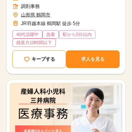
調剤事務
山形県 鶴岡市
JR羽越本線 鶴岡駅 徒歩 5分
40代活躍中
急募
駅から5分以内
残業月10時間以下
キープする
求人を見る