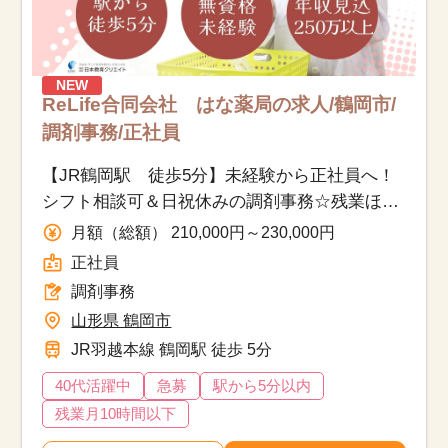
NEW
ReLife合同会社 はな薬局の求人/鶴岡市/
調剤事務/正社員
【JR鶴岡駅 徒歩5分】未経験から正社員へ！
シフト相談可＆日祝休みの調剤事務☆残業ほぼ
ナシ＆子育て両立も安心
月額（総額） 210,000円～230,000円
正社員
調剤事務
山形県 鶴岡市
JR羽越本線 鶴岡駅 徒歩 5分
該当件数
他の条件を選択
9,621
件
40代活躍中
急募
駅から5分以内
残業月10時間以下