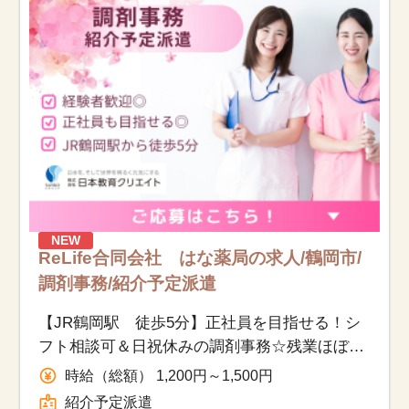
お知らせ
医療事務求人ドットコムとは
サイトの使い方
就職サポート
人材をお探しの医療機関・企業様
NEW
ReLife合同会社 はな薬局の求人/鶴岡市/
運営会社
調剤事務/紹介予定派遣
【JR鶴岡駅 徒歩5分】正社員を目指せる！シ
フト相談可＆日祝休みの調剤事務☆残業ほぼナ
シ＆子育て両立も安心
時給（総額） 1,200円～1,500円
紹介予定派遣