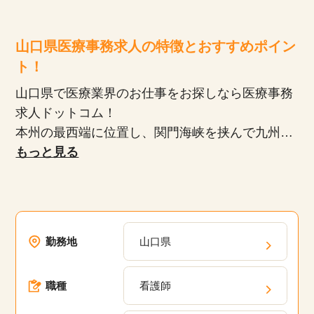
山口県医療事務求人の特徴とおすすめポイン
ト！
山口県で医療業界のお仕事をお探しなら医療事務
求人ドットコム！
本州の最西端に位置し、関門海峡を挟んで九州と
隣接する山口県。日本三名橋の一つである錦帯橋
もっと見る
や、風光明媚な角島大橋など、景観の美しい場所
が豊富です。医療業界は、比較的未経験からでも
始めやすく、ライフスタイルに合わせた働き方が
可能なため、子育て中のママパパにも人気です。
勤務地
山口県
山口県の医療業界に特化している当サイトで、あ
なたの希望に合った働き方を探してみませんか？
職種
看護師