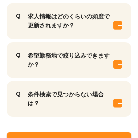
求人情報はどのくらいの頻度で
更新されますか？
希望勤務地で絞り込みできます
か？
該当件数
条件検索で見つからない場合
他の条件を選択
17,050
件
は？