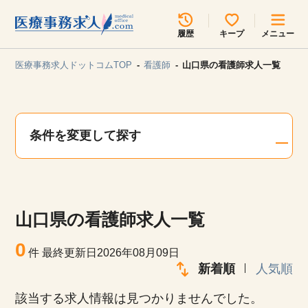
所在地のエリアを選択してください
履歴
キープ
メニュー
各支店担当よりご連絡させていただきます。
医療事務求人ドットコムTOP
看護師
山口県の看護師求人一覧
勤務地
最近見た求人
キープ中の求人
求人検索
条件を変更して探す
関東
関西
無料転職サポート
お問い合わせ
東海
北海道・東北
山口県の看護師求人一覧
甲信越・北陸
中国・四国
見学会・イベント情報
0
件
最終更新日2026年08月09日
医療事務まるわかりコラム
新着順
人気順
九州・沖縄
該当する求人情報は見つかりませんでした。
よくあるご質問