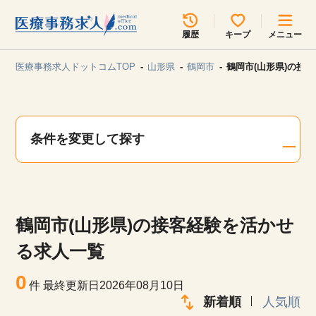
所在地のエリアを選択してください
履歴
キープ
メニュー
各支店担当よりご連絡させていただきます。
医療事務求人ドットコムTOP
山形県
鶴岡市
鶴岡市(山形県)の接
勤務地
最近見た求人
キープ中の求人
求人検索
条件を変更して探す
関東
関西
無料転職サポート
お問い合わせ
東海
北海道・東北
鶴岡市(山形県)の接客経験を活かせ
甲信越・北陸
中国・四国
見学会・イベント情報
る求人一覧
医療事務まるわかりコラム
0
九州・沖縄
件
最終更新日2026年08月10日
新着順
人気順
よくあるご質問