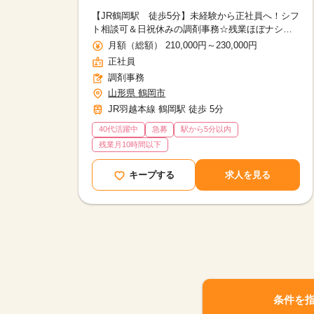
【JR鶴岡駅 徒歩5分】未経験から正社員へ！シフ
ト相談可＆日祝休みの調剤事務☆残業ほぼナシ＆
子育て両立も安心
月額（総額） 210,000円～230,000円
正社員
調剤事務
山形県 鶴岡市
JR羽越本線 鶴岡駅 徒歩 5分
40代活躍中
急募
駅から5分以内
残業月10時間以下
キープする
求人を見る
条件を