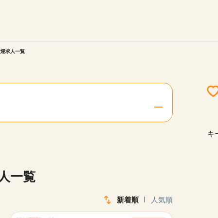
エリアを選択してください
ご連絡させていただきます。
歓迎求人一覧
勤務地
関西
北海道・東北
キ
陸
中国・四国
求人一覧
新着順
人気順