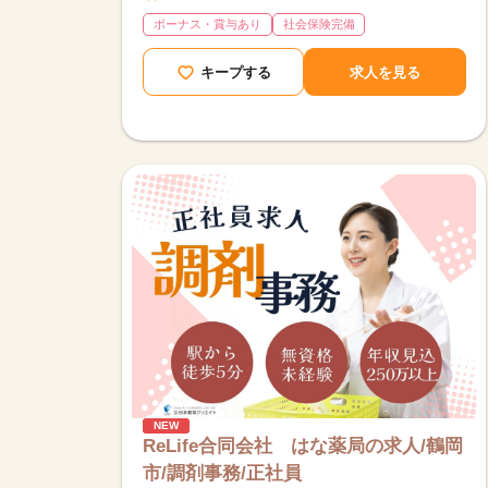
ボーナス・賞与あり
社会保険完備
キープする
求人を見る
NEW
ReLife合同会社 はな薬局の求人/鶴岡
市/調剤事務/正社員