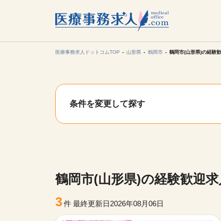
所在地の
各支店担当より
医療事務求人ドットコムTOP
山形県
鶴岡市
鶴岡市(山形県)の経験
関東
条件を変更して探す
東海
甲信越・北
九州・沖縄
鶴岡市(山形県)の経験歓迎
3
件
最終更新日2026年08月06日