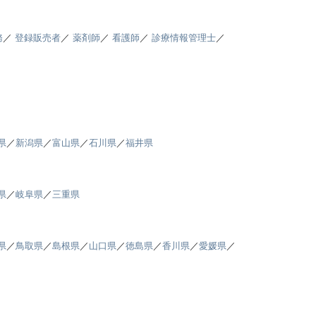
務
／
登録販売者
／
薬剤師
／
看護師
／
診療情報管理士
／
県
／
新潟県
／
富山県
／
石川県
／
福井県
県
／
岐阜県
／
三重県
県
／
鳥取県
／
島根県
／
山口県
／
徳島県
／
香川県
／
愛媛県
／