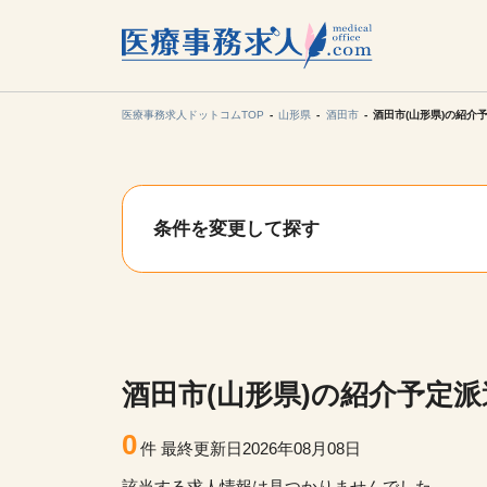
所在地の
各支店担当より
医療事務求人ドットコムTOP
山形県
酒田市
酒田市(山形県)の紹介
関東
条件を変更して探す
東海
甲信越・北
九州・沖縄
酒田市(山形県)の紹介予定
0
件
最終更新日2026年08月08日
該当する求人情報は見つかりませんでした。