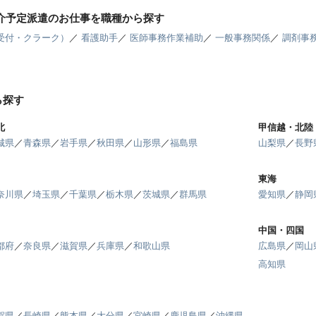
紹介予定派遣のお仕事を職種から探す
受付・クラーク）
／
看護助手
／
医師事務作業補助
／
一般事務関係
／
調剤事
ら探す
北
甲信越・北陸
城県
／
青森県
／
岩手県
／
秋田県
／
山形県
／
福島県
山梨県
／
長野
東海
奈川県
／
埼玉県
／
千葉県
／
栃木県
／
茨城県
／
群馬県
愛知県
／
静岡
中国・四国
都府
／
奈良県
／
滋賀県
／
兵庫県
／
和歌山県
広島県
／
岡山
高知県
賀県
／
長崎県
／
熊本県
／
大分県
／
宮崎県
／
鹿児島県
／
沖縄県