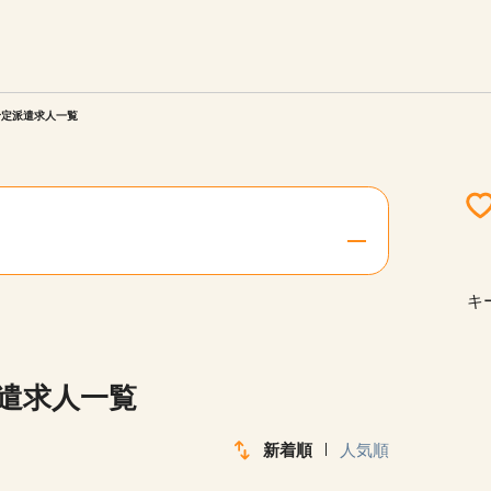
エリアを選択してください
ご連絡させていただきます。
予定派遣求人一覧
勤務地
関西
北海道・東北
キ
陸
中国・四国
派遣求人一覧
新着順
人気順