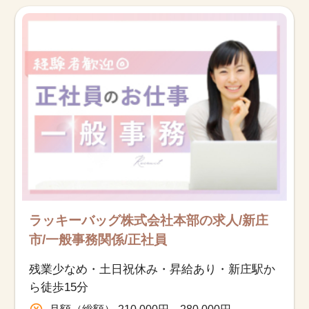
お知らせ
医療事務求人ドットコムとは
サイトの使い方
就職サポート
人材をお探しの医療機関・企業様
運営会社
ラッキーバッグ株式会社本部の求人/新庄
市/一般事務関係/正社員
残業少なめ・土日祝休み・昇給あり・新庄駅か
ら徒歩15分
月額（総額） 210,000円～280,000円