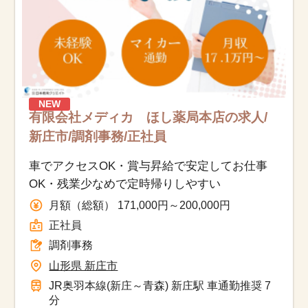
NEW
有限会社メディカ ほし薬局本店の求人/
新庄市/調剤事務/正社員
車でアクセスOK・賞与昇給で安定してお仕事
OK・残業少なめで定時帰りしやすい
月額（総額） 171,000円～200,000円
正社員
調剤事務
山形県 新庄市
JR奥羽本線(新庄～青森) 新庄駅 車通勤推奨 7
分