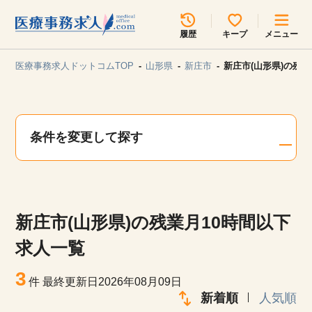
所在地のエリアを選択してください
履歴
キープ
メニュー
各支店担当よりご連絡させていただきます。
医療事務求人ドットコムTOP
山形県
新庄市
新庄市(山形県)の残
勤務地
最近見た求人
キープ中の求人
求人検索
条件を変更して探す
関東
関西
無料転職サポート
お問い合わせ
東海
北海道・東北
新庄市(山形県)の残業月10時間以下
甲信越・北陸
中国・四国
見学会・イベント情報
求人一覧
医療事務まるわかりコラム
3
九州・沖縄
件
最終更新日2026年08月09日
新着順
人気順
よくあるご質問