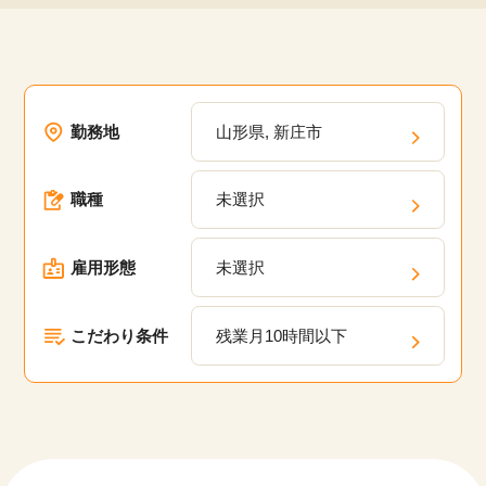
該当件数
他の条件を選択
17,033
勤務地
山形県, 新庄市
件
職種
未選択
雇用形態
未選択
こだわり条件
残業月10時間以下