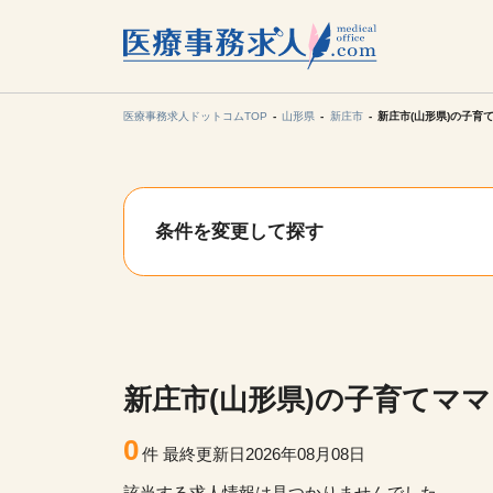
所在地の
各支店担当より
医療事務求人ドットコムTOP
山形県
新庄市
新庄市(山形県)の子育
関東
条件を変更して探す
東海
甲信越・北
九州・沖縄
新庄市(山形県)の子育てマ
0
件
最終更新日2026年08月08日
該当する求人情報は見つかりませんでした。