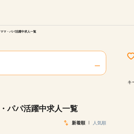
エリアを選択してください
ご連絡させていただきます。
てママ・パパ活躍中求人一覧
勤務地
関西
北海道・東北
キ
陸
中国・四国
マ・パパ活躍中求人一覧
新着順
人気順