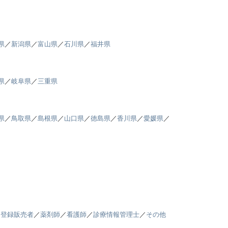
県
／
新潟県
／
富山県
／
石川県
／
福井県
県
／
岐阜県
／
三重県
県
／
鳥取県
／
島根県
／
山口県
／
徳島県
／
香川県
／
愛媛県
／
／
登録販売者
／
薬剤師
／
看護師
／
診療情報管理士
／
その他