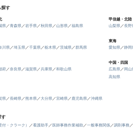
ら探す
北
甲信越・北陸
城県
／
青森県
／
岩手県
／
秋田県
／
山形県
／
福島県
山梨県
／
長野
東海
奈川県
／
埼玉県
／
千葉県
／
栃木県
／
茨城県
／
群馬県
愛知県
／
静岡
中国・四国
都府
／
奈良県
／
滋賀県
／
兵庫県
／
和歌山県
広島県
／
岡山
高知県
賀県
／
長崎県
／
熊本県
／
大分県
／
宮崎県
／
鹿児島県
／
沖縄県
探す
受付・クラーク）
／
看護助手
／
医師事務作業補助
／
一般事務関係
／
調剤事務