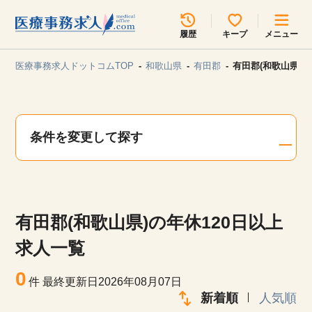
所在地のエリアを選択してください
履歴
キープ
メニュー
各支店担当よりご連絡させていただきます。
医療事務求人ドットコムTOP
和歌山県
有田郡
有田郡(和歌山県)の
勤務地
最近見た求人
キープ中の求人
求人検索
条件を変更して探す
関東
関西
無料転職サポート
お問い合わせ
東海
北海道・東北
有田郡(和歌山県)の年休120日以上
甲信越・北陸
中国・四国
見学会・イベント情報
求人一覧
医療事務まるわかりコラム
0
九州・沖縄
件
最終更新日2026年08月07日
新着順
人気順
よくあるご質問