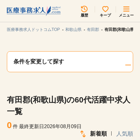
所在地のエリアを選択してください
履歴
キープ
メニュー
各支店担当よりご連絡させていただきます。
医療事務求人ドットコムTOP
和歌山県
有田郡
有田郡(和歌山県)
勤務地
最近見た求人
キープ中の求人
求人検索
条件を変更して探す
関東
関西
無料転職サポート
お問い合わせ
東海
北海道・東北
有田郡(和歌山県)の60代活躍中求人
甲信越・北陸
中国・四国
見学会・イベント情報
一覧
医療事務まるわかりコラム
0
九州・沖縄
件
最終更新日2026年08月09日
新着順
人気順
よくあるご質問