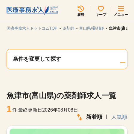
所在地のエリアを選択してください
履歴
キープ
メニュー
各支店担当よりご連絡させていただきます。
医療事務求人ドットコムTOP
薬剤師
富山県/薬剤師
魚津市(富山県
勤務地
最近見た求人
キープ中の求人
求人検索
条件を変更して探す
関東
関西
無料転職サポート
お問い合わせ
東海
北海道・東北
魚津市(富山県)の薬剤師求人一覧
甲信越・北陸
中国・四国
見学会・イベント情報
1
件
最終更新日2026年08月08日
医療事務まるわかりコラム
新着順
人気順
九州・沖縄
よくあるご質問