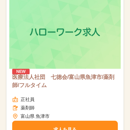
お知らせ
医療事務求人ドットコムとは
サイトの使い方
就職サポート
人材をお探しの医療機関・企業様
NEW
医療法人社団 七徳会/富山県魚津市/薬剤
師/フルタイム
運営会社
正社員
薬剤師
富山県 魚津市
求人を見る