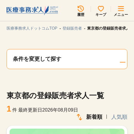
所在地のエリアを選択してください
履歴
キープ
メニュー
各支店担当よりご連絡させていただきます。
医療事務求人ドットコムTOP
登録販売者
東京都の登録販売者求人一
勤務地
最近見た求人
キープ中の求人
求人検索
条件を変更して探す
関東
関西
無料転職サポート
お問い合わせ
東海
北海道・東北
東京都の登録販売者求人一覧
甲信越・北陸
中国・四国
見学会・イベント情報
1
件
最終更新日2026年08月09日
医療事務まるわかりコラム
新着順
人気順
九州・沖縄
よくあるご質問