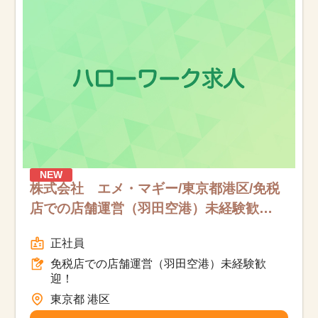
お知らせ
医療事務求人ドットコムとは
サイトの使い方
就職サポート
人材をお探しの医療機関・企業様
NEW
株式会社 エメ・マギー/東京都港区/免税
店での店舗運営（羽田空港）未経験歓
運営会社
迎！/フルタイム
正社員
免税店での店舗運営（羽田空港）未経験歓
迎！
東京都 港区