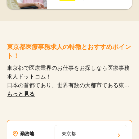
東京都医療事務求人の特徴とおすすめポイン
ト！
東京都で医療業界のお仕事をお探しなら医療事務
求人ドットコム！
日本の首都であり、世界有数の大都市である東京
都。交通網が発達しており、どこへ行くにも便利
もっと見る
で、多くの商業施設や文化施設が集まっていま
す。医療機関も豊富にあり、規模の大きな病院か
ら地域密着型のクリニックまで、様々な選択肢が
あります。未経験でも始めやすく、プライベート
勤務地
東京都
や家庭と両立したい方にも人気の医療事務のお仕