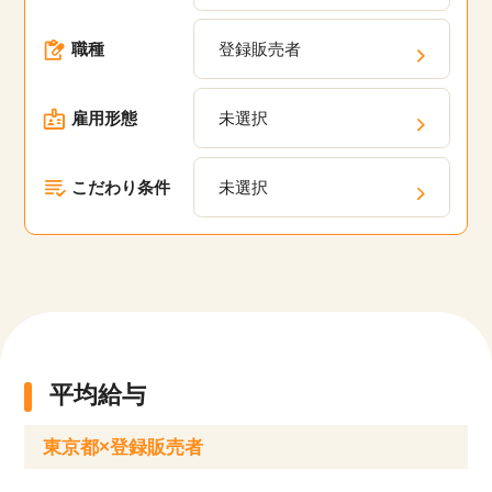
事。東京都の医療業界に特化している当サイト
職種
登録販売者
で、理想の働き方を実現しませんか？
雇用形態
未選択
こだわり条件
未選択
平均給与
東京都×登録販売者