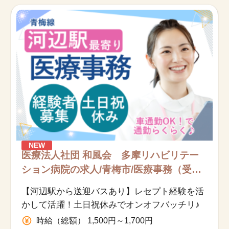
お知らせ
医療事務求人ドットコムとは
サイトの使い方
就職サポート
人材をお探しの医療機関・企業様
NEW
運営会社
医療法人社団 和風会 多摩リハビリテー
ション病院の求人/青梅市/医療事務（受
付・クラーク）/派遣
【河辺駅から送迎バスあり】レセプト経験を活
かして活躍！土日祝休みでオンオフバッチリ♪
時給（総額） 1,500円～1,700円