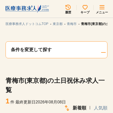
所在地のエリアを選択してください
履歴
キープ
メニュー
各支店担当よりご連絡させていただきます。
医療事務求人ドットコムTOP
東京都
青梅市
青梅市(東京都)の土
勤務地
最近見た求人
キープ中の求人
求人検索
条件を変更して探す
関東
関西
無料転職サポート
お問い合わせ
東海
北海道・東北
青梅市(東京都)の土日祝休み求人一
甲信越・北陸
中国・四国
見学会・イベント情報
覧
医療事務まるわかりコラム
1
九州・沖縄
件
最終更新日2026年08月08日
新着順
人気順
よくあるご質問