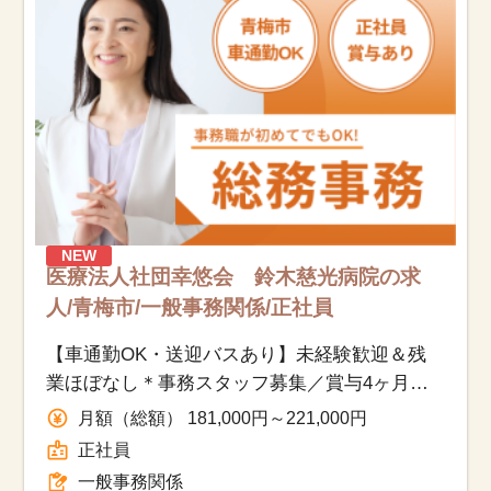
NEW
医療法人社団幸悠会 鈴木慈光病院の求
人/青梅市/一般事務関係/正社員
【車通勤OK・送迎バスあり】未経験歓迎＆残
業ほぼなし＊事務スタッフ募集／賞与4ヶ月・
正社員
月額（総額） 181,000円～221,000円
正社員
一般事務関係