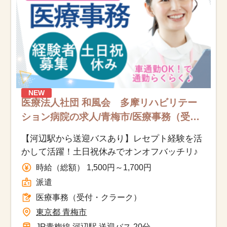
該当件数
他の条件を選択
17,033
件
NEW
医療法人社団 和風会 多摩リハビリテー
ション病院の求人/青梅市/医療事務（受
付・クラーク）/派遣
【河辺駅から送迎バスあり】レセプト経験を活
かして活躍！土日祝休みでオンオフバッチリ♪
時給（総額） 1,500円～1,700円
派遣
医療事務（受付・クラーク）
東京都 青梅市
JR青梅線 河辺駅 送迎バス 20分