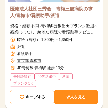
医療法人社団三秀会 青梅三慶病院の求
人/青梅市/看護助手/派遣
資格・経験不問♪青梅駅徒歩圏★ブランク歓迎×
残業ほぼなし│綺麗な病院で看護助手デビュー
しませんか？
時給（総額） 1,300円～1,350円
派遣
看護助手
東京都 青梅市
JR青梅線 青梅駅 徒歩 13分
未経験歓迎
40代活躍中
急募
ブランクOK
キープする
求人を見る