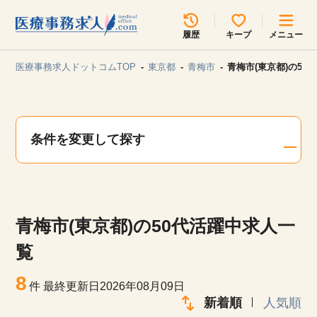
所在地のエリアを選択してください
履歴
キープ
メニュー
各支店担当よりご連絡させていただきます。
医療事務求人ドットコムTOP
東京都
青梅市
青梅市(東京都)の50
勤務地
最近見た求人
キープ中の求人
求人検索
条件を変更して探す
関東
関西
無料転職サポート
お問い合わせ
東海
北海道・東北
青梅市(東京都)の50代活躍中求人一
甲信越・北陸
中国・四国
見学会・イベント情報
覧
医療事務まるわかりコラム
8
九州・沖縄
件
最終更新日2026年08月09日
新着順
人気順
よくあるご質問