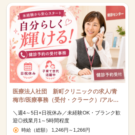
お知らせ
医療事務求人ドットコムとは
サイトの使い方
就職サポート
人材をお探しの医療機関・企業様
運営会社
医療法人社団 新町クリニックの求人/青
梅市/医療事務（受付・クラーク）/アルバ
イト・パート
＼週4～5日×日祝休み／未経験OK・ブランク歓
迎◎残業月1～5時間程度
時給（総額） 1,246円～1,266円