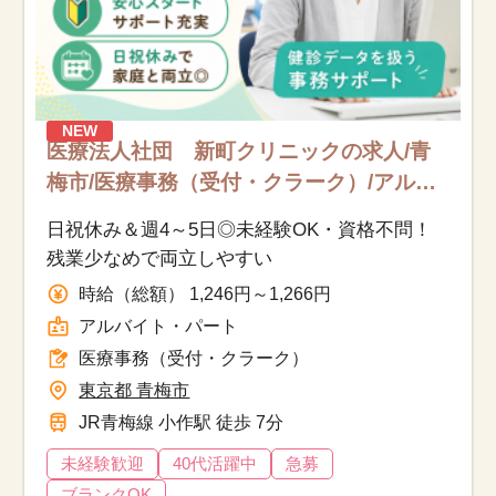
NEW
医療法人社団 新町クリニックの求人/青
梅市/医療事務（受付・クラーク）/アルバ
イト・パート
日祝休み＆週4～5日◎未経験OK・資格不問！
残業少なめで両立しやすい
時給（総額） 1,246円～1,266円
アルバイト・パート
医療事務（受付・クラーク）
東京都 青梅市
JR青梅線 小作駅 徒歩 7分
未経験歓迎
40代活躍中
急募
ブランクOK