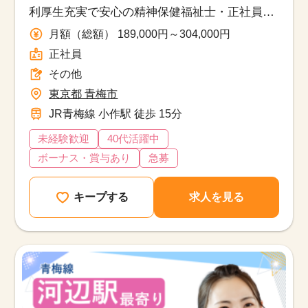
利厚生充実で安心の精神保健福祉士・正社員募
集
月額（総額） 189,000円～304,000円
正社員
その他
東京都 青梅市
JR青梅線 小作駅 徒歩 15分
未経験歓迎
40代活躍中
ボーナス・賞与あり
急募
キープする
求人を見る