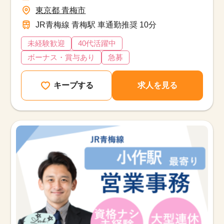
東京都 青梅市
JR青梅線 青梅駅 車通勤推奨 10分
未経験歓迎
40代活躍中
ボーナス・賞与あり
急募
キープする
求人を見る