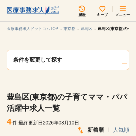
所在地のエリアを選択してください
履歴
キープ
メニュー
各支店担当よりご連絡させていただきます。
医療事務求人ドットコムTOP
東京都
豊島区
豊島区(東京都)の子
勤務地
最近見た求人
キープ中の求人
求人検索
条件を変更して探す
関東
関西
無料転職サポート
お問い合わせ
東海
北海道・東北
豊島区(東京都)の子育てママ・パパ
甲信越・北陸
中国・四国
見学会・イベント情報
活躍中求人一覧
医療事務まるわかりコラム
4
九州・沖縄
件
最終更新日2026年08月10日
新着順
人気順
よくあるご質問