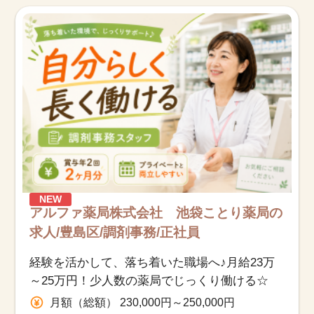
お知らせ
医療事務求人ドットコムとは
サイトの使い方
就職サポート
人材をお探しの医療機関・企業様
NEW
運営会社
アルファ薬局株式会社 池袋ことり薬局の
求人/豊島区/調剤事務/正社員
経験を活かして、落ち着いた職場へ♪月給23万
～25万円！少人数の薬局でじっくり働ける☆
月額（総額） 230,000円～250,000円