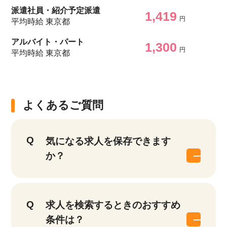
派遣社員・紹介予定派遣
1,419
円
平均時給 東京都
アルバイト・パート
1,300
円
平均時給 東京都
よくあるご質問
気になる求人を保存できます
か？
該当件数
求人を検索するときのおすすめ
他の条件を選択
17,050
件
条件は？