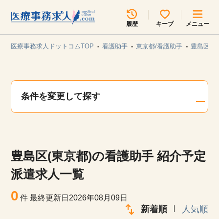
所在地のエリアを選択してください
履歴
キープ
メニュー
各支店担当よりご連絡させていただきます。
医療事務求人ドットコムTOP
看護助手
東京都/看護助手
豊島区/
勤務地
最近見た求人
キープ中の求人
求人検索
条件を変更して探す
関東
関西
無料転職サポート
お問い合わせ
東海
北海道・東北
豊島区(東京都)の看護助手 紹介予定
甲信越・北陸
中国・四国
見学会・イベント情報
派遣求人一覧
医療事務まるわかりコラム
0
九州・沖縄
件
最終更新日2026年08月09日
新着順
人気順
よくあるご質問