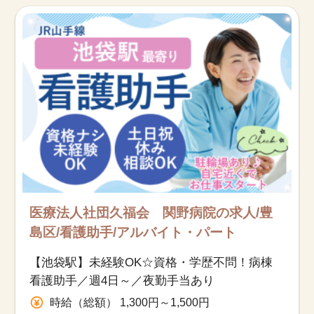
お知らせ
医療事務求人ドットコムとは
サイトの使い方
就職サポート
人材をお探しの医療機関・企業様
運営会社
医療法人社団久福会 関野病院の求人/豊
島区/看護助手/アルバイト・パート
【池袋駅】未経験OK☆資格・学歴不問！病棟
看護助手／週4日～／夜勤手当あり
時給（総額） 1,300円～1,500円