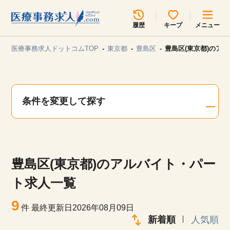
所在地のエリアを選択してください
履歴
キープ
メニュー
各支店担当よりご連絡させていただきます。
医療事務求人ドットコムTOP
東京都
豊島区
豊島区(東京都)のア
勤務地
最近見た求人
キープ中の求人
求人検索
条件を変更して探す
関東
関西
無料転職サポート
お問い合わせ
東海
北海道・東北
豊島区(東京都)のアルバイト・パー
甲信越・北陸
中国・四国
見学会・イベント情報
ト求人一覧
医療事務まるわかりコラム
9
九州・沖縄
件
最終更新日2026年08月09日
新着順
人気順
よくあるご質問