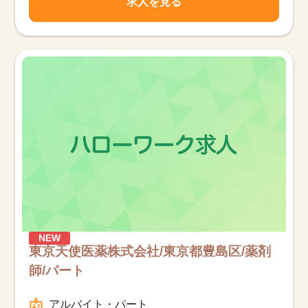
求人を見る
該当件数
他の条件を選択
17,033
件
NEW
東京天使医薬株式会社/東京都豊島区/薬剤
師/パート
アルバイト・パート