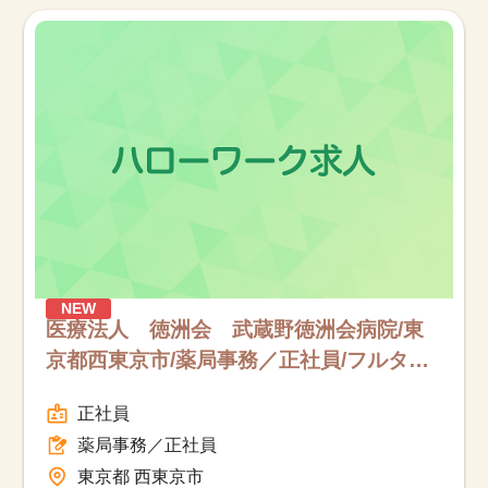
お知らせ
医療事務求人ドットコムとは
サイトの使い方
就職サポート
人材をお探しの医療機関・企業様
NEW
運営会社
医療法人 徳洲会 武蔵野徳洲会病院/東
京都西東京市/薬局事務／正社員/フルタイ
ム
正社員
薬局事務／正社員
東京都 西東京市