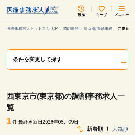
所在地のエリアを選択してください
履歴
キープ
メニュー
各支店担当よりご連絡させていただきます。
医療事務求人ドットコムTOP
調剤事務
東京都/調剤事務
西東京市
勤務地
最近見た求人
キープ中の求人
求人検索
条件を変更して探す
関東
関西
無料転職サポート
お問い合わせ
東海
北海道・東北
西東京市(東京都)の調剤事務求人一
甲信越・北陸
中国・四国
見学会・イベント情報
覧
医療事務まるわかりコラム
1
九州・沖縄
件
最終更新日2026年08月09日
新着順
人気順
よくあるご質問