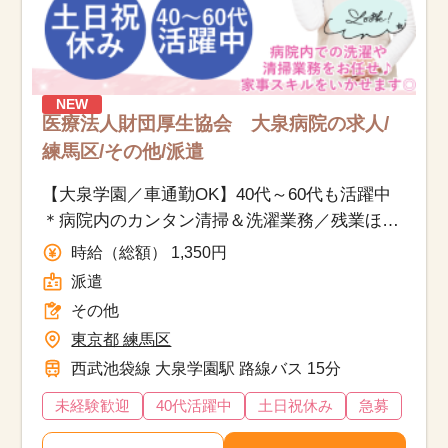
NEW
医療法人財団厚生協会 大泉病院の求人/
練馬区/その他/派遣
【大泉学園／車通勤OK】40代～60代も活躍中
＊病院内のカンタン清掃＆洗濯業務／残業ほぼ
なし＆土日祝休み
時給（総額） 1,350円
派遣
その他
東京都 練馬区
西武池袋線 大泉学園駅 路線バス 15分
未経験歓迎
40代活躍中
土日祝休み
急募