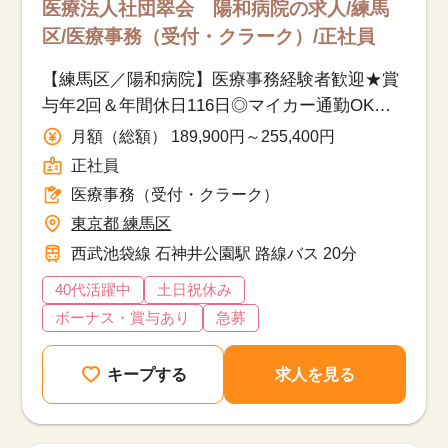
医療法人社団翠会 陽和病院の求人/練馬
区/医療事務（受付・クラーク）/正社員
【練馬区／陽和病院】医療事務経験者歓迎★賞
与年2回＆年間休日116日◎マイカー通勤OK・
福利厚生も充実！
月額（総額） 189,900円～255,400円
正社員
医療事務（受付・クラーク）
東京都 練馬区
西武池袋線 石神井公園駅 路線バス 20分
40代活躍中
土日祝休み
ボーナス・賞与あり
急募
キープする
求人を見る