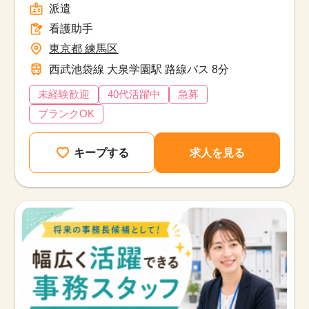
派遣
看護助手
東京都 練馬区
西武池袋線 大泉学園駅 路線バス 8分
未経験歓迎
40代活躍中
急募
ブランクOK
キープする
求人を見る