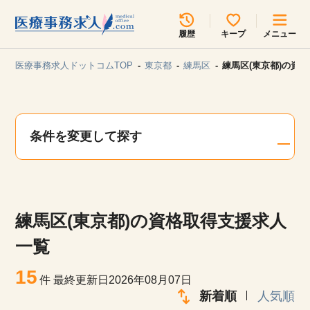
所在地のエリアを選択してください
履歴
キープ
メニュー
各支店担当よりご連絡させていただきます。
医療事務求人ドットコムTOP
東京都
練馬区
練馬区(東京都)の資
勤務地
最近見た求人
キープ中の求人
求人検索
条件を変更して探す
関東
関西
無料転職サポート
お問い合わせ
東海
北海道・東北
練馬区(東京都)の資格取得支援求人
甲信越・北陸
中国・四国
見学会・イベント情報
一覧
医療事務まるわかりコラム
15
九州・沖縄
件
最終更新日2026年08月07日
新着順
人気順
よくあるご質問