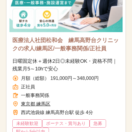
医療法人社団松和会 練馬高野台クリニッ
クの求人/練馬区/一般事務関係/正社員
日曜固定休＋週休2日◎未経験OK・資格不問｜
残業月5～10hで安心
月額（総額） 191,000円～348,000円
正社員
一般事務関係
東京都 練馬区
西武池袋線 練馬高野台駅 徒歩 4分
未経験歓迎
ボーナス・賞与あり
急募
駅から5分以内