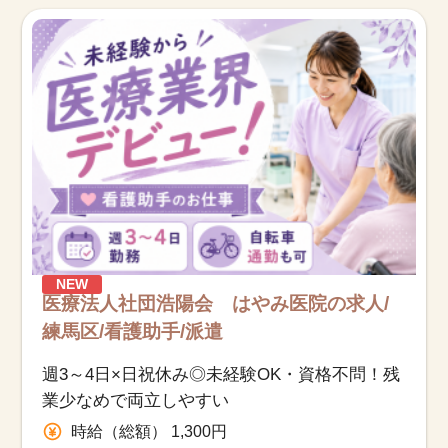
お知らせ
医療事務求人ドットコムとは
サイトの使い方
就職サポート
人材をお探しの医療機関・企業様
NEW
運営会社
医療法人社団浩陽会 はやみ医院の求人/
練馬区/看護助手/派遣
週3～4日×日祝休み◎未経験OK・資格不問！残
業少なめで両立しやすい
時給（総額） 1,300円