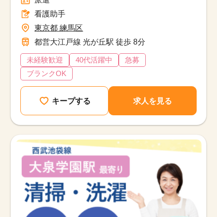
看護助手
東京都 練馬区
都営大江戸線 光が丘駅 徒歩 8分
未経験歓迎
40代活躍中
急募
ブランクOK
キープする
求人を見る