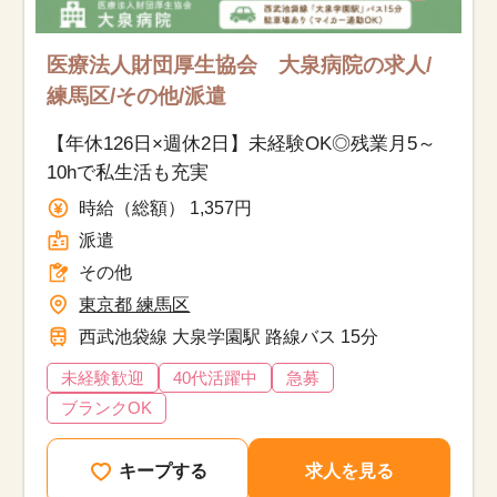
医療法人財団厚生協会 大泉病院の求人/
練馬区/その他/派遣
【年休126日×週休2日】未経験OK◎残業月5～
10hで私生活も充実
時給（総額） 1,357円
派遣
その他
東京都 練馬区
西武池袋線 大泉学園駅 路線バス 15分
未経験歓迎
40代活躍中
急募
ブランクOK
キープする
求人を見る