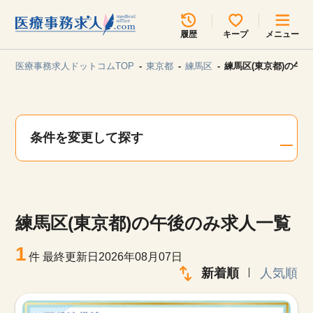
所在地のエリアを選択してください
履歴
キープ
メニュー
各支店担当よりご連絡させていただきます。
医療事務求人ドットコムTOP
東京都
練馬区
練馬区(東京都)の午
勤務地
最近見た求人
キープ中の求人
求人検索
条件を変更して探す
関東
関西
無料転職サポート
お問い合わせ
東海
北海道・東北
練馬区(東京都)の午後のみ求人一覧
甲信越・北陸
中国・四国
見学会・イベント情報
1
件
最終更新日2026年08月07日
医療事務まるわかりコラム
新着順
人気順
九州・沖縄
よくあるご質問