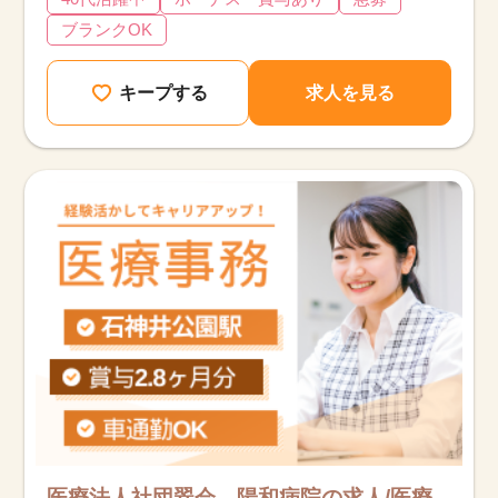
ブランクOK
キープする
求人を見る
該当件数
他の条件を選択
9,871
件
医療法人社団翠会 陽和病院の求人/医療