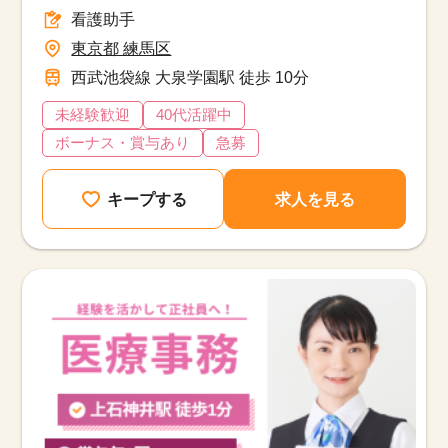
看護助手
東京都 練馬区
西武池袋線 大泉学園駅 徒歩 10分
未経験歓迎
40代活躍中
ボーナス・賞与あり
急募
キープする
求人を見る