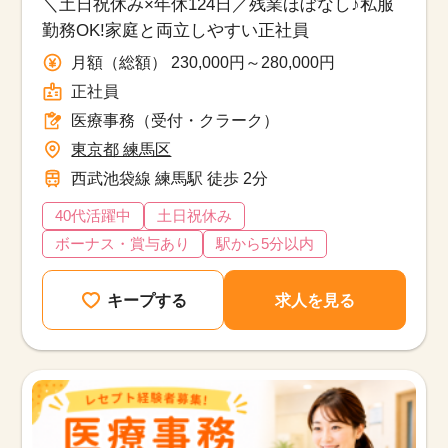
＼土日祝休み×年休124日／残業ほぼなし♪私服
勤務OK!家庭と両立しやすい正社員
月額（総額） 230,000円～280,000円
正社員
医療事務（受付・クラーク）
東京都 練馬区
西武池袋線 練馬駅 徒歩 2分
40代活躍中
土日祝休み
ボーナス・賞与あり
駅から5分以内
キープする
求人を見る