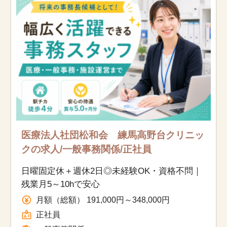
お知らせ
医療事務求人ドットコムとは
サイトの使い方
就職サポート
人材をお探しの医療機関・企業様
医療法人社団松和会 練馬高野台クリニッ
クの求人/一般事務関係/正社員
運営会社
日曜固定休＋週休2日◎未経験OK・資格不問｜
残業月5～10hで安心
月額（総額） 191,000円～348,000円
正社員