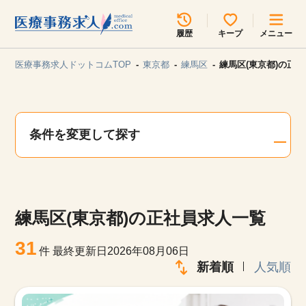
所在地のエリアを選択してください
履歴
キープ
メニュー
各支店担当よりご連絡させていただきます。
医療事務求人ドットコムTOP
東京都
練馬区
練馬区(東京都)の正
勤務地
最近見た求人
キープ中の求人
求人検索
条件を変更して探す
関東
関西
無料転職サポート
お問い合わせ
東海
北海道・東北
練馬区(東京都)の正社員求人一覧
甲信越・北陸
中国・四国
見学会・イベント情報
31
件
最終更新日2026年08月06日
医療事務まるわかりコラム
新着順
人気順
九州・沖縄
よくあるご質問