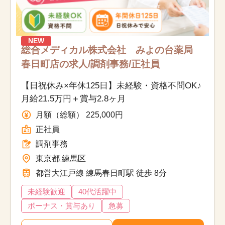
NEW
総合メディカル株式会社 みよの台薬局
春日町店の求人/調剤事務/正社員
【日祝休み×年休125日】未経験・資格不問OK♪
月給21.5万円＋賞与2.8ヶ月
月額（総額） 225,000円
正社員
調剤事務
東京都 練馬区
都営大江戸線 練馬春日町駅 徒歩 8分
未経験歓迎
40代活躍中
ボーナス・賞与あり
急募