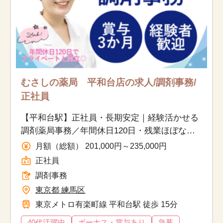
むさしの薬局 平和台店の求人/調剤事務/
正社員
【平和台駅】正社員・長期安定｜経験活かせる
調剤薬局事務／年間休日120日・残業ほぼな
し・福利厚生充実で安心
月額（総額） 201,000円～235,000円
正社員
調剤事務
東京都 練馬区
東京メトロ有楽町線 平和台駅 徒歩 15分
40代活躍中
ボーナス・賞与あり
急募