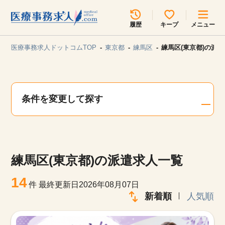
所在地のエリアを選択してください
履歴
キープ
メニュー
各支店担当よりご連絡させていただきます。
医療事務求人ドットコムTOP
東京都
練馬区
練馬区(東京都)の派
勤務地
最近見た求人
キープ中の求人
求人検索
条件を変更して探す
関東
関西
無料転職サポート
お問い合わせ
東海
北海道・東北
練馬区(東京都)の派遣求人一覧
甲信越・北陸
中国・四国
見学会・イベント情報
14
件
最終更新日2026年08月07日
医療事務まるわかりコラム
新着順
人気順
九州・沖縄
よくあるご質問