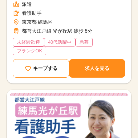
派遣
看護助手
東京都 練馬区
都営大江戸線 光が丘駅 徒歩 8分
未経験歓迎
40代活躍中
急募
ブランクOK
キープする
求人を見る