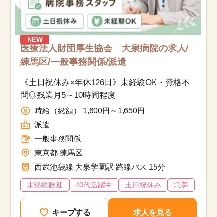
NEW
医療法人財団厚生協会 大泉病院の求人/
練馬区/一般事務関係/派遣
《土日祝休み×年休126日》未経験OK・資格不
問◎残業月5～10時間程度
時給（総額） 1,600円～1,650円
派遣
一般事務関係
東京都 練馬区
西武池袋線 大泉学園駅 路線バス 15分
未経験歓迎
40代活躍中
土日祝休み
急募
キープする
求人を見る