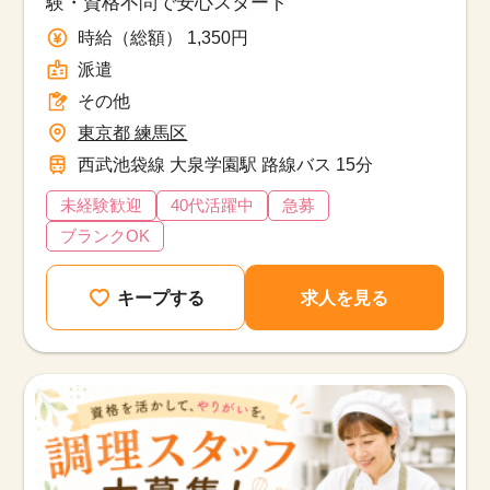
験・資格不問で安心スタート
時給（総額） 1,350円
派遣
その他
東京都 練馬区
西武池袋線 大泉学園駅 路線バス 15分
未経験歓迎
40代活躍中
急募
ブランクOK
キープする
求人を見る