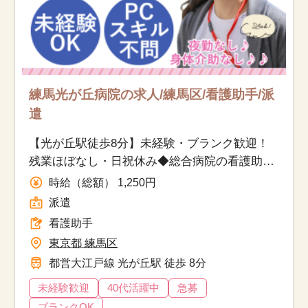
練馬光が丘病院の求人/練馬区/看護助手/派
遣
【光が丘駅徒歩8分】未経験・ブランク歓迎！
残業ほぼなし・日祝休み◆総合病院の看護助手
◎
時給（総額） 1,250円
派遣
看護助手
東京都 練馬区
都営大江戸線 光が丘駅 徒歩 8分
未経験歓迎
40代活躍中
急募
ブランクOK