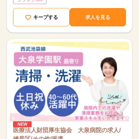
キープする
求人を見る
該当件数
他の条件を選択
9,618
件
NEW
医療法人財団厚生協会 大泉病院の求人/
練馬区/その他/派遣