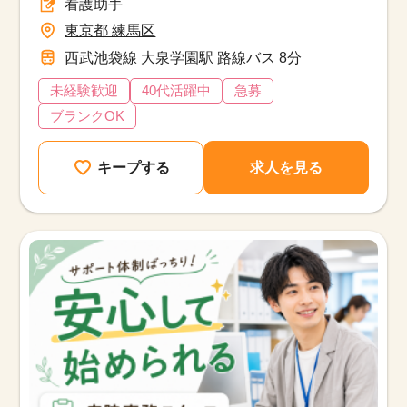
看護助手
東京都 練馬区
西武池袋線 大泉学園駅 路線バス 8分
未経験歓迎
40代活躍中
急募
ブランクOK
キープする
求人を見る