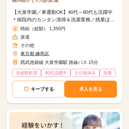
【大泉学園／車通勤OK】40代～60代も活躍中
＊病院内のカンタン清掃＆洗濯業務／残業ほぼ
なし＆土日祝休み
時給（総額） 1,350円
派遣
その他
東京都 練馬区
西武池袋線 大泉学園駅 路線バス 15分
未経験歓迎
40代活躍中
土日祝休み
急募
キープする
求人を見る