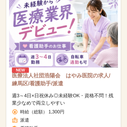
お知らせ
医療事務求人ドットコムとは
サイトの使い方
就職サポート
人材をお探しの医療機関・企業様
NEW
医療法人社団浩陽会 はやみ医院の求人/
練馬区/看護助手/派遣
運営会社
週3～4日×日祝休み◎未経験OK・資格不問！残
業少なめで両立しやすい
時給（総額） 1,300円
派遣