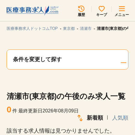
所在地のエリアを選択してください
履歴
キープ
メニュー
各支店担当よりご連絡させていただきます。
医療事務求人ドットコムTOP
東京都
清瀬市
清瀬市(東京都)の午
勤務地
最近見た求人
キープ中の求人
求人検索
条件を変更して探す
関東
関西
無料転職サポート
お問い合わせ
東海
北海道・東北
清瀬市(東京都)の午後のみ求人一覧
甲信越・北陸
中国・四国
見学会・イベント情報
0
件
最終更新日2026年08月09日
医療事務まるわかりコラム
新着順
人気順
九州・沖縄
該当する求人情報は見つかりませんでした。
よくあるご質問