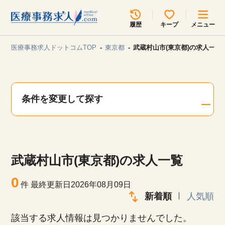
所在地のエリアを選択してください
履歴
キープ
メニュー
各支店担当よりご連絡させていただきます。
医療事務求人ドットコムTOP
東京都
武蔵村山市(東京都)の求人一覧
勤務地
最近見た求人
キープ中の求人
求人検索
条件を変更して探す
関東
関西
無料転職サポート
お問い合わせ
東海
北海道・東北
武蔵村山市(東京都)の求人一覧
甲信越・北陸
中国・四国
見学会・イベント情報
0
件
最終更新日2026年08月09日
医療事務まるわかりコラム
新着順
人気順
九州・沖縄
該当する求人情報は見つかりませんでした。
よくあるご質問