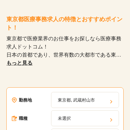
東京都医療事務求人の特徴とおすすめポイン
ト！
東京都で医療業界のお仕事をお探しなら医療事務
求人ドットコム！
日本の首都であり、世界有数の大都市である東京
都。交通網が発達しており、どこへ行くにも便利
もっと見る
で、多くの商業施設や文化施設が集まっていま
す。医療機関も豊富にあり、規模の大きな病院か
ら地域密着型のクリニックまで、様々な選択肢が
あります。未経験でも始めやすく、プライベート
勤務地
東京都, 武蔵村山市
や家庭と両立したい方にも人気の医療事務のお仕
事。東京都の医療業界に特化している当サイト
職種
未選択
で、理想の働き方を実現しませんか？