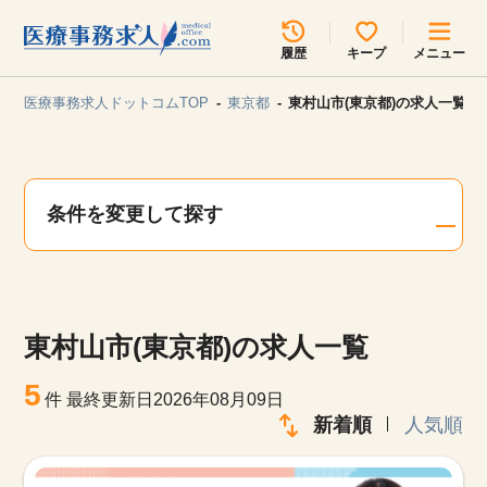
所在地のエリアを選択してください
履歴
キープ
メニュー
各支店担当よりご連絡させていただきます。
医療事務求人ドットコムTOP
東京都
東村山市(東京都)の求人一覧
勤務地
最近見た求人
キープ中の求人
求人検索
条件を変更して探す
関東
関西
無料転職サポート
お問い合わせ
東海
北海道・東北
東村山市(東京都)の求人一覧
甲信越・北陸
中国・四国
見学会・イベント情報
5
件
最終更新日2026年08月09日
医療事務まるわかりコラム
新着順
人気順
九州・沖縄
よくあるご質問