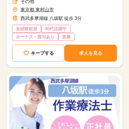
その他
東京都 東村山市
西武多摩湖線 八坂駅 徒歩 3分
未経験歓迎
40代活躍中
ボーナス・賞与あり
急募
キープする
求人を見る