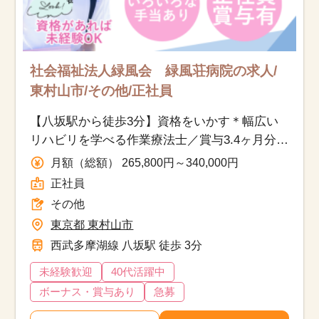
社会福祉法人緑風会 緑風荘病院の求人/
東村山市/その他/正社員
【八坂駅から徒歩3分】資格をいかす＊幅広い
リハビリを学べる作業療法士／賞与3.4ヶ月分＋
年間休日112日で働きやすさ◎
月額（総額） 265,800円～340,000円
正社員
その他
東京都 東村山市
西武多摩湖線 八坂駅 徒歩 3分
未経験歓迎
40代活躍中
ボーナス・賞与あり
急募