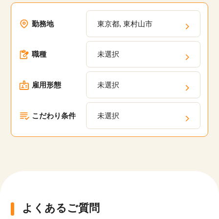
ら地域密着型のクリニックまで、様々な選択肢が
あります。未経験でも始めやすく、プライベート
勤務地
東京都, 東村山市
や家庭と両立したい方にも人気の医療事務のお仕
事。東京都の医療業界に特化している当サイト
職種
未選択
で、理想の働き方を実現しませんか？
雇用形態
未選択
こだわり条件
未選択
よくあるご質問