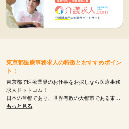
東京都医療事務求人の特徴とおすすめポイン
ト！
東京都で医療業界のお仕事をお探しなら医療事務
求人ドットコム！
日本の首都であり、世界有数の大都市である東京
都。交通網が発達しており、どこへ行くにも便利
もっと見る
で、多くの商業施設や文化施設が集まっていま
す。医療機関も豊富にあり、規模の大きな病院か