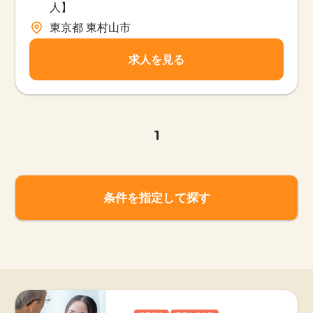
人】
東京都 東村山市
求人を見る
1
条件を指定して探す
該当件数
他の条件を選択
17,050
件