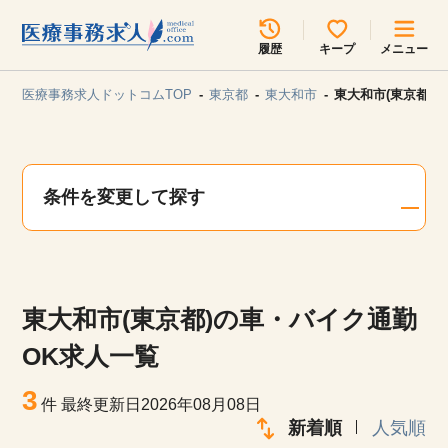
所在地のエリアを選択してください
履歴
キープ
メニュー
各支店担当よりご連絡させていただきます。
医療事務求人ドットコムTOP
東京都
東大和市
東大和市(東京都)
勤務地
最近見た求人
キープ中の求人
求人検索
条件を変更して探す
関東
関西
無料転職サポート
お問い合わせ
東海
北海道・東北
東大和市(東京都)の車・バイク通勤
甲信越・北陸
中国・四国
見学会・イベント情報
OK求人一覧
医療事務まるわかりコラム
3
九州・沖縄
件
最終更新日2026年08月08日
新着順
人気順
よくあるご質問