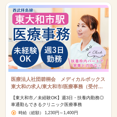
お知らせ
医療事務求人ドットコムとは
サイトの使い方
就職サポート
人材をお探しの医療機関・企業様
運営会社
医療法人社団碧桐会 メディカルボックス
東大和の求人/東大和市/医療事務（受付・
クラーク）/アルバイト・パート
【東大和市／未経験OK】週3日・扶養内勤務◎
車通勤もできるクリニック医療事務
時給（総額） 1,230円～1,400円