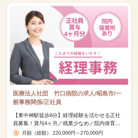
お知らせ
医療事務求人ドットコムとは
サイトの使い方
就職サポート
人材をお探しの医療機関・企業様
運営会社
医療法人社団 竹口病院の求人/昭島市/一
般事務関係/正社員
【東中神駅徒歩6分】経理経験を活かせる正社
員募集！賞与4ヶ月／残業少なめ／院内保育所
など福利厚生充実
月額（総額） 220,000円～270,000円