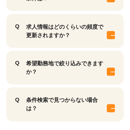
該当件数
求人情報はどのくらいの頻度で
他の条件を選択
17,050
件
更新されますか？
希望勤務地で絞り込みできます
か？
条件検索で見つからない場合
は？