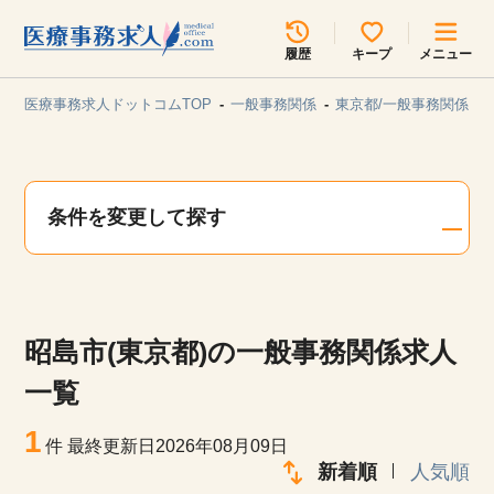
所在地のエリアを選択してください
履歴
キープ
メニュー
各支店担当よりご連絡させていただきます。
医療事務求人ドットコムTOP
一般事務関係
東京都/一般事務関係
勤務地
最近見た求人
キープ中の求人
求人検索
条件を変更して探す
関東
関西
無料転職サポート
お問い合わせ
東海
北海道・東北
昭島市(東京都)の一般事務関係求人
甲信越・北陸
中国・四国
見学会・イベント情報
一覧
医療事務まるわかりコラム
1
九州・沖縄
件
最終更新日2026年08月09日
新着順
人気順
よくあるご質問