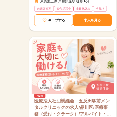
東急池上線 戸越銀座駅 徒歩 6分
未経験歓迎
40代活躍中
土日祝休み
扶養枠
キープする
求人を見る
NEW
医療法人社団樹維会 五反田駅前メン
タルクリニックの求人/品川区/医療事
務（受付・クラーク）/アルバイト・