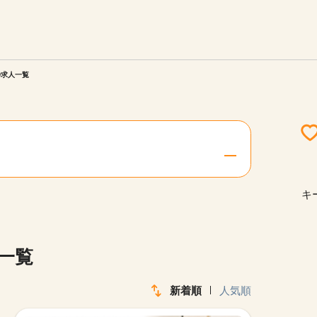
エリアを選択してください
ご連絡させていただきます。
枠求人一覧
勤務地
関西
北海道・東北
キ
陸
中国・四国
一覧
新着順
人気順