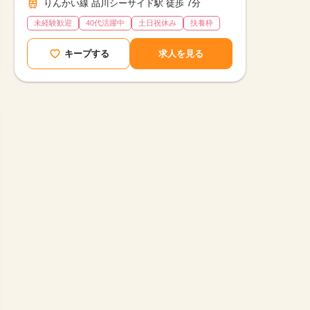
りんかい線 品川シーサイド駅 徒歩 7分
未経験歓迎
40代活躍中
土日祝休み
扶養枠
キープする
求人を見る