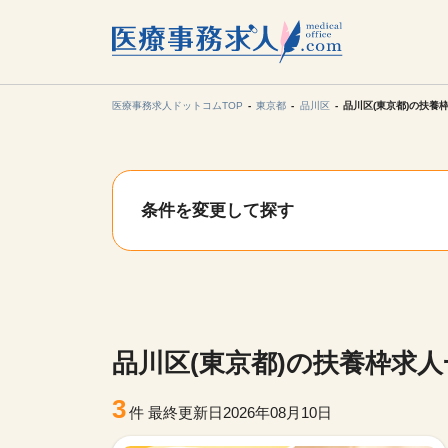
所在地の
各支店担当より
医療事務求人ドットコムTOP
東京都
品川区
品川区(東京都)の扶養
関東
条件を変更して探す
東海
甲信越・北
九州・沖縄
品川区(東京都)の扶養枠求人
3
件
最終更新日2026年08月10日