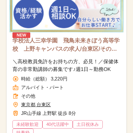
NEW
学校法人三幸学園 飛鳥未来きぼう高等学
校 上野キャンパスの求人/台東区/その他/
アルバイト・パート
＼高校教員免許をお持ちの方、必見！／保健体
育の非常勤講師の募集です♪週1日～勤務OK
時給（総額） 3,220円
アルバイト・パート
その他
東京都 台東区
JR山手線 上野駅 徒歩 8分
未経験歓迎
40代活躍中
土日祝休み
扶養枠