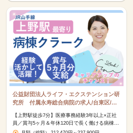
公益財団法人ライフ・エクステンション研
究所 付属永寿総合病院の求人/台東区/医
療事務（受付・クラーク）/正社員
【上野駅徒歩7分】医療事務経験3年以上×正社
員／賞与5ヶ月＆年休120日で長く働ける病棟ク
ラーク
月額（総額） 212,470円～237,900円