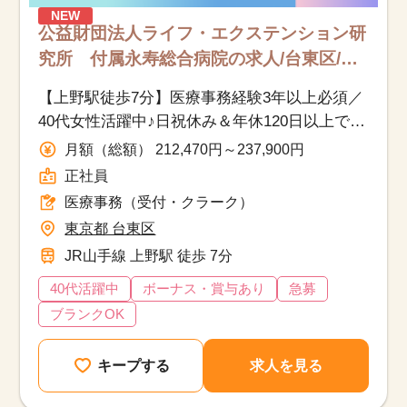
NEW
公益財団法人ライフ・エクステンション研
究所 付属永寿総合病院の求人/台東区/医
療事務（受付・クラーク）/正社員
【上野駅徒歩7分】医療事務経験3年以上必須／
40代女性活躍中♪日祝休み＆年休120日以上で働
きやすい正社員募集
月額（総額） 212,470円～237,900円
正社員
医療事務（受付・クラーク）
東京都 台東区
JR山手線 上野駅 徒歩 7分
40代活躍中
ボーナス・賞与あり
急募
ブランクOK
キープする
求人を見る