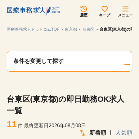
所在地のエリアを選択してください
履歴
キープ
メニュー
各支店担当よりご連絡させていただきます。
医療事務求人ドットコムTOP
東京都
台東区
台東区(東京都)の即
勤務地
最近見た求人
キープ中の求人
求人検索
条件を変更して探す
関東
関西
無料転職サポート
お問い合わせ
東海
北海道・東北
台東区(東京都)の即日勤務OK求人
甲信越・北陸
中国・四国
見学会・イベント情報
一覧
医療事務まるわかりコラム
11
九州・沖縄
件
最終更新日2026年08月08日
新着順
人気順
よくあるご質問