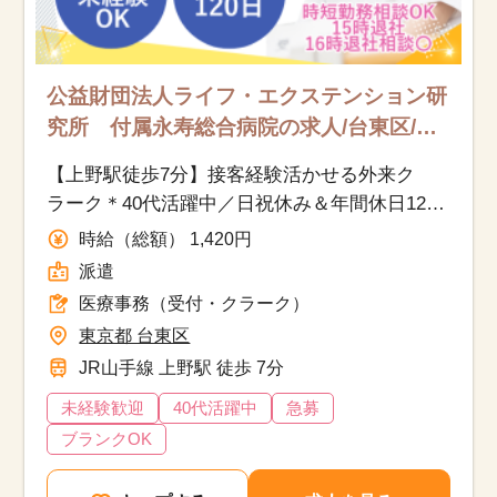
公益財団法人ライフ・エクステンション研
究所 付属永寿総合病院の求人/台東区/医
療事務（受付・クラーク）/派遣
【上野駅徒歩7分】接客経験活かせる外来ク
ラーク＊40代活躍中／日祝休み＆年間休日120
日＊交通費全額支給
時給（総額） 1,420円
派遣
医療事務（受付・クラーク）
東京都 台東区
JR山手線 上野駅 徒歩 7分
未経験歓迎
40代活躍中
急募
ブランクOK