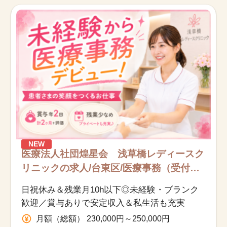
お知らせ
医療事務求人ドットコムとは
サイトの使い方
就職サポート
人材をお探しの医療機関・企業様
NEW
運営会社
医療法人社団煌星会 浅草橋レディースク
リニックの求人/台東区/医療事務（受付・
クラーク）/正社員
日祝休み＆残業月10h以下◎未経験・ブランク
歓迎／賞与ありで安定収入＆私生活も充実
月額（総額） 230,000円～250,000円