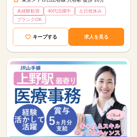
未経験歓迎
40代活躍中
土日祝休み
ブランクOK
キープする
求人を見る
該当件数
他の条件を選択
17,050
件