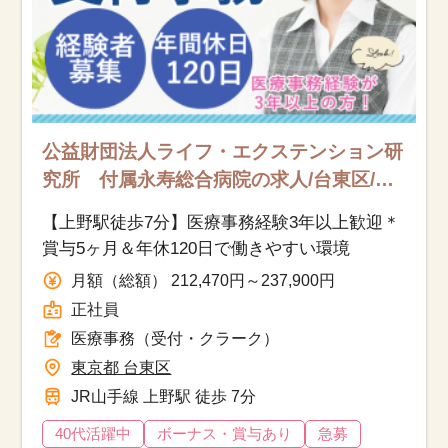
公益財団法人ライフ・エクステンション研
究所 付属永寿総合病院の求人/台東区/医
療事務（受付・クラーク）/正社員
【上野駅徒歩7分】医療事務経験3年以上歓迎＊
賞与5ヶ月＆年休120日で働きやすい環境
月額（総額） 212,470円～237,900円
正社員
医療事務（受付・クラーク）
東京都 台東区
JR山手線 上野駅 徒歩 7分
40代活躍中
ボーナス・賞与あり
急募