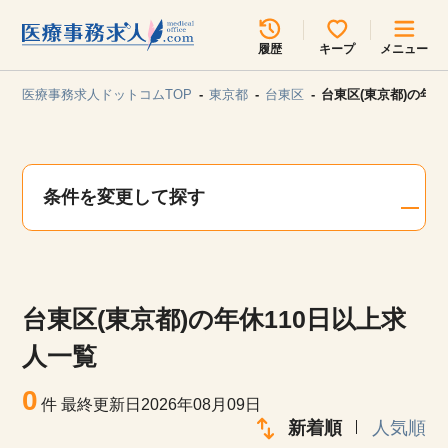
所在地のエリアを選択してください
履歴
キープ
メニュー
各支店担当よりご連絡させていただきます。
医療事務求人ドットコムTOP
東京都
台東区
台東区(東京都)の年休
勤務地
最近見た求人
キープ中の求人
求人検索
条件を変更して探す
関東
関西
無料転職サポート
お問い合わせ
東海
北海道・東北
台東区(東京都)の年休110日以上求
甲信越・北陸
中国・四国
見学会・イベント情報
人一覧
医療事務まるわかりコラム
0
九州・沖縄
件
最終更新日2026年08月09日
新着順
人気順
よくあるご質問