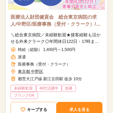
医療法人財団健貢会 総合東京病院の求
人/中野区/医療事務（受付・クラーク）/派
遣
＼総合東京病院／未経験歓迎★接客経験も活か
せる外来クラーク◎年間休日122日・17時ま
で・手厚い福利厚生あり
時給（総額） 1,400円～1,500円
派遣
医療事務（受付・クラーク）
東京都 中野区
都営大江戸線 新江古田駅 徒歩 10分
未経験歓迎
40代活躍中
急募
ブランクOK
キープする
求人を見る