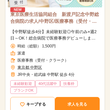
NEW
東京医療生活協同組合 新渡戸記念中野総
合病院の求人/中野区/医療事務（受付・ク
ラーク）/派遣
【中野駅徒歩4分】未経験歓迎◎午前のみ×週2
日～OK！総合病院で医療事務デビューしませ
んか？
時給（総額） 1,500円
派遣
医療事務（受付・クラーク）
東京都 中野区
JR中央・総武線 中野駅 徒歩 4分
未経験歓迎
40代活躍中
扶養枠
ブランクOK
キープする
求人を見る