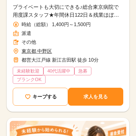
プライベートも大切にできる♪総合東京病院で
用度課スタッフ★年間休日122日＆残業ほぼな
し◎資格不問・医療知識も身につくお仕事で
時給（総額） 1,400円～1,500円
す！
派遣
その他
東京都 中野区
都営大江戸線 新江古田駅 徒歩 10分
未経験歓迎
40代活躍中
急募
ブランクOK
キープする
求人を見る