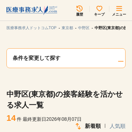
所在地のエリアを選択してください
履歴
キープ
メニュー
各支店担当よりご連絡させていただきます。
医療事務求人ドットコムTOP
東京都
中野区
中野区(東京都)の接
勤務地
最近見た求人
キープ中の求人
求人検索
条件を変更して探す
関東
関西
無料転職サポート
お問い合わせ
東海
北海道・東北
中野区(東京都)の接客経験を活かせ
甲信越・北陸
中国・四国
見学会・イベント情報
る求人一覧
医療事務まるわかりコラム
14
九州・沖縄
件
最終更新日2026年08月07日
新着順
人気順
よくあるご質問