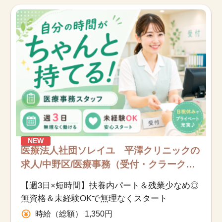
お知らせ
医療事務求人ドットコムとは
サイトの使い方
就職サポート
人材をお探しの医療機関・企業様
NEW
運営会社
医療法人社団ソレイユ 平澤クリニックの
求人/中野区/医療事務（受付・クラーク）/
アルバイト・パート
【週3日×短時間】扶養内パート＆残業少なめ◎
無資格＆未経験OKで無理なくスタート
時給（総額） 1,350円