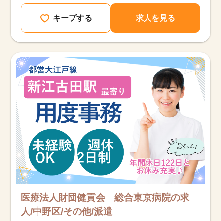
キープする
求人を見る
該当件数
他の条件を選択
9,636
件
医療法人財団健貢会 総合東京病院の求
人/中野区/その他/派遣