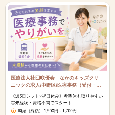
お知らせ
医療事務求人ドットコムとは
サイトの使い方
就職サポート
人材をお探しの医療機関・企業様
運営会社
医療法人社団咲優会 なかのキッズクリ
ニックの求人/中野区/医療事務（受付・ク
ラーク）/紹介予定派遣
《週5日シフト×祝日休み》希望休も取りやすい
◎未経験・資格不問でスタート
時給（総額） 1,500円～1,700円