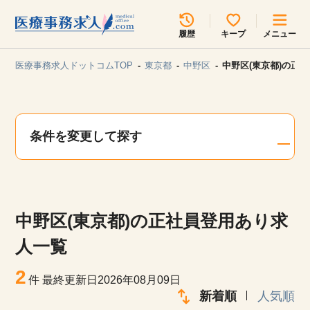
所在地のエリアを選択してください
履歴
キープ
メニュー
各支店担当よりご連絡させていただきます。
医療事務求人ドットコムTOP
東京都
中野区
中野区(東京都)の正
勤務地
最近見た求人
キープ中の求人
求人検索
条件を変更して探す
関東
関西
無料転職サポート
お問い合わせ
東海
北海道・東北
中野区(東京都)の正社員登用あり求
甲信越・北陸
中国・四国
見学会・イベント情報
人一覧
医療事務まるわかりコラム
2
九州・沖縄
件
最終更新日2026年08月09日
新着順
人気順
よくあるご質問