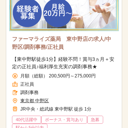
ファーマライズ薬局 東中野店の求人/中
野区/調剤事務/正社員
【東中野駅徒歩1分】経験不問！賞与3ヵ月＋安
定の正社員♪福利厚生充実の調剤事務★
月額（総額） 200,500円～275,000円
正社員
調剤事務
東京都 中野区
JR中央・総武線 東中野駅 徒歩 1分
40代活躍中
ボーナス・賞与あり
急募
駅から5分以内