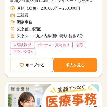
事務／年間休日120日でプライベートも充実！
20代30代の女性活躍中！
月額（総額） 230,000円～250,000円
正社員
調剤事務
東京都 中野区
東京メトロ丸ノ内線 新中野駅 徒歩 8分
未経験歓迎
ボーナス・賞与あり
急募
ブランクOK
キープする
求人を見る