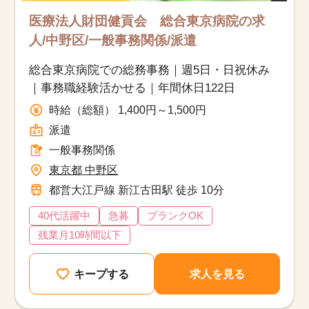
医療法人財団健貢会 総合東京病院の求
人/中野区/一般事務関係/派遣
総合東京病院での総務事務｜週5日・日祝休み
｜事務職経験活かせる｜年間休日122日
時給（総額） 1,400円～1,500円
派遣
一般事務関係
東京都 中野区
都営大江戸線 新江古田駅 徒歩 10分
40代活躍中
急募
ブランクOK
残業月10時間以下
キープする
求人を見る