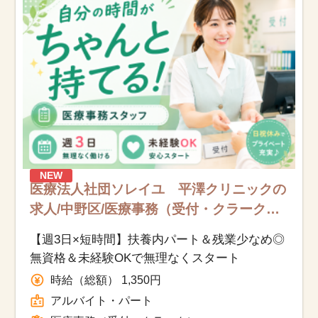
お知らせ
医療事務求人ドットコムとは
サイトの使い方
就職サポート
人材をお探しの医療機関・企業様
NEW
医療法人社団ソレイユ 平澤クリニックの
求人/中野区/医療事務（受付・クラーク）/
運営会社
アルバイト・パート
【週3日×短時間】扶養内パート＆残業少なめ◎
無資格＆未経験OKで無理なくスタート
時給（総額） 1,350円
アルバイト・パート