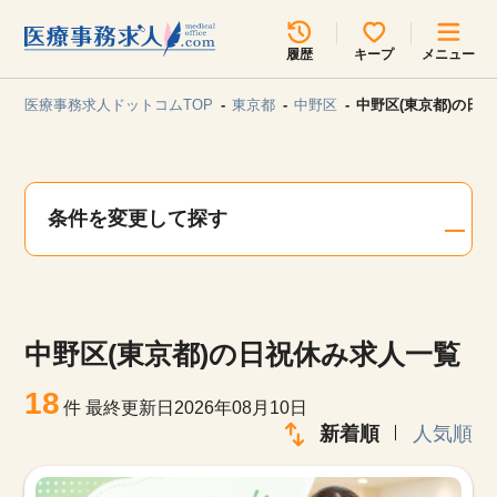
所在地のエリアを選択してください
履歴
キープ
メニュー
各支店担当よりご連絡させていただきます。
医療事務求人ドットコムTOP
東京都
中野区
中野区(東京都)の日
勤務地
最近見た求人
キープ中の求人
求人検索
条件を変更して探す
関東
関西
無料転職サポート
お問い合わせ
東海
北海道・東北
中野区(東京都)の日祝休み求人一覧
甲信越・北陸
中国・四国
見学会・イベント情報
18
件
最終更新日2026年08月10日
医療事務まるわかりコラム
新着順
人気順
九州・沖縄
よくあるご質問