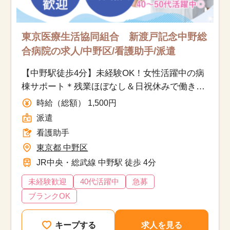
東京医療生活協同組合 新渡戸記念中野総
合病院の求人/中野区/看護助手/派遣
【中野駅徒歩4分】未経験OK！女性活躍中の病
棟サポート＊残業ほぼなし＆日祝休みで働きや
すい♪
時給（総額） 1,500円
派遣
看護助手
東京都 中野区
JR中央・総武線 中野駅 徒歩 4分
未経験歓迎
40代活躍中
急募
ブランクOK
キープする
求人を見る