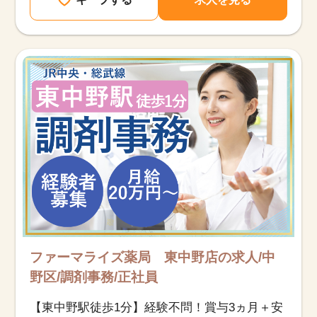
該当件数
他の条件を選択
17,027
件
ファーマライズ薬局 東中野店の求人/中
野区/調剤事務/正社員
【東中野駅徒歩1分】経験不問！賞与3ヵ月＋安