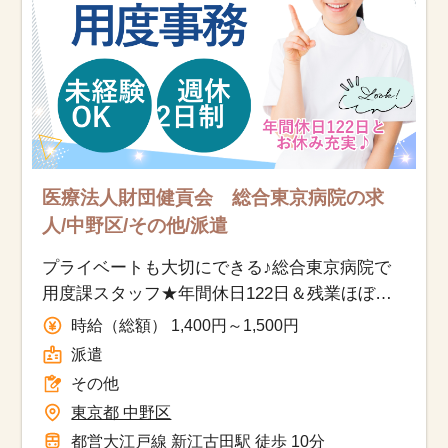
医療法人財団健貢会 総合東京病院の求
人/中野区/その他/派遣
プライベートも大切にできる♪総合東京病院で
用度課スタッフ★年間休日122日＆残業ほぼな
し◎資格不問・医療知識も身につくお仕事で
時給（総額） 1,400円～1,500円
す！
派遣
その他
東京都 中野区
都営大江戸線 新江古田駅 徒歩 10分