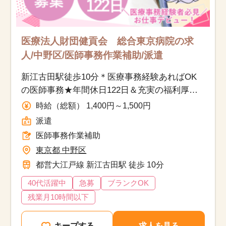
医療法人財団健貢会 総合東京病院の求
人/中野区/医師事務作業補助/派遣
新江古田駅徒歩10分＊医療事務経験あればOK
の医師事務★年間休日122日＆充実の福利厚
生！
時給（総額） 1,400円～1,500円
派遣
医師事務作業補助
東京都 中野区
都営大江戸線 新江古田駅 徒歩 10分
40代活躍中
急募
ブランクOK
残業月10時間以下
キープする
求人を見る