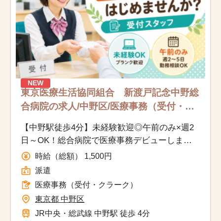
NEW
東京医療生活協同組合 新渡戸記念中野総
合病院の求人/中野区/医療事務（受付・ク
ラーク）/派遣
【中野駅徒歩4分】未経験歓迎◎午前のみ×週2
日～OK！総合病院で医療事務デビューしませ
んか？
時給（総額） 1,500円
派遣
医療事務（受付・クラーク）
東京都 中野区
JR中央・総武線 中野駅 徒歩 4分