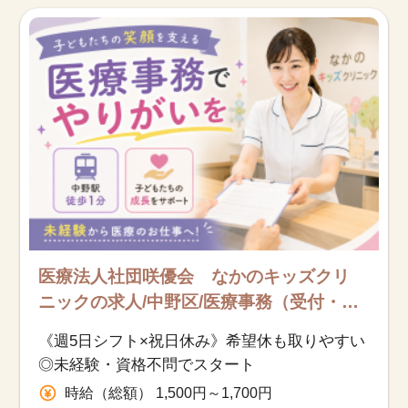
お知らせ
医療事務求人ドットコムとは
サイトの使い方
就職サポート
人材をお探しの医療機関・企業様
運営会社
医療法人社団咲優会 なかのキッズクリ
ニックの求人/中野区/医療事務（受付・ク
ラーク）/紹介予定派遣
《週5日シフト×祝日休み》希望休も取りやすい
◎未経験・資格不問でスタート
時給（総額） 1,500円～1,700円