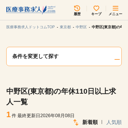
所在地のエリアを選択してください
履歴
キープ
メニュー
各支店担当よりご連絡させていただきます。
医療事務求人ドットコムTOP
東京都
中野区
中野区(東京都)の年休
勤務地
最近見た求人
キープ中の求人
求人検索
条件を変更して探す
関東
関西
無料転職サポート
お問い合わせ
東海
北海道・東北
中野区(東京都)の年休110日以上求
甲信越・北陸
中国・四国
見学会・イベント情報
人一覧
医療事務まるわかりコラム
1
九州・沖縄
件
最終更新日2026年08月08日
新着順
人気順
よくあるご質問