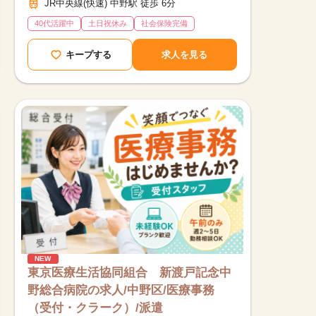
JR中央線(快速) 中野駅 徒歩 6分
40代活躍中
土日祝休み
社会保険完備
キープする
求人を見る
NEW
東京医療生活協同組合 新渡戸記念中
野総合病院の求人/中野区/医療事務
（受付・クラーク）/派遣