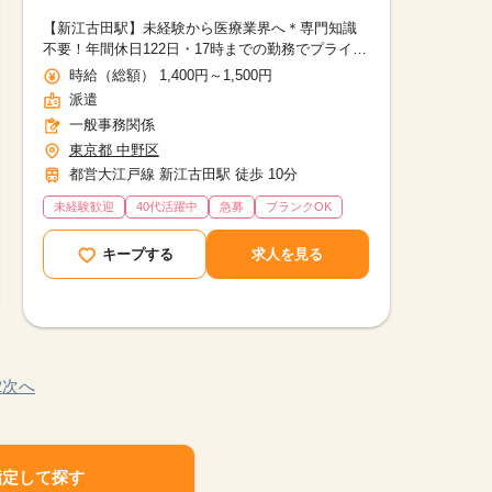
【新江古田駅】未経験から医療業界へ＊専門知識
不要！年間休日122日・17時までの勤務でプライ
ベート充実
時給（総額） 1,400円～1,500円
派遣
一般事務関係
東京都 中野区
都営大江戸線 新江古田駅 徒歩 10分
未経験歓迎
40代活躍中
急募
ブランクOK
キープする
求人を見る
2
次へ
指定して探す