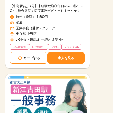
【中野駅徒歩4分】未経験歓迎◎午前のみ×週2日～
OK！総合病院で医療事務デビューしませんか？
時給（総額） 1,500円
派遣
医療事務（受付・クラーク）
東京都 中野区
JR中央・総武線 中野駅 徒歩 4分
未経験歓迎
40代活躍中
扶養枠
ブランクOK
キープする
求人を見る