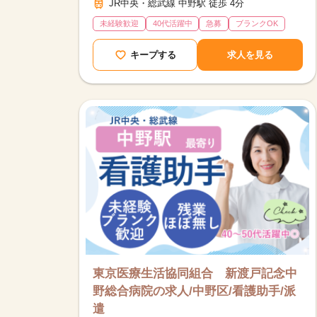
JR中央・総武線 中野駅 徒歩 4分
未経験歓迎
40代活躍中
急募
ブランクOK
キープする
求人を見る
東京医療生活協同組合 新渡戸記念中
野総合病院の求人/中野区/看護助手/派
遣