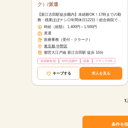
ク）/派遣
【新江古田駅徒歩圏内】未経験OK！17時までの勤
務・残業ほぼナシ◎年間休日122日！総合病院で受
付事務デビュー♪
時給（総額） 1,400円～1,500円
派遣
医療事務（受付・クラーク）
東京都 中野区
都営大江戸線 新江古田駅 徒歩 10分
未経験歓迎
40代活躍中
急募
ブランクOK
キープする
求人を見る
1
条件を