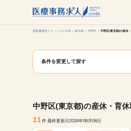
所在地の
各支店担当より
医療事務求人ドットコムTOP
東京都
中野区
中野区(東京都)の産休
関東
条件を変更して探す
東海
甲信越・北
九州・沖縄
中野区(東京都)の産休・育
11
件
最終更新日2026年08月08日