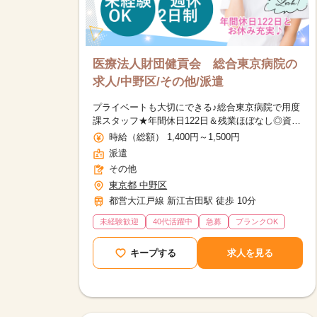
医療法人財団健貢会 総合東京病院の
求人/中野区/その他/派遣
プライベートも大切にできる♪総合東京病院で用度
課スタッフ★年間休日122日＆残業ほぼなし◎資格
不問・医療知識も身につくお仕事です！
時給（総額） 1,400円～1,500円
派遣
その他
東京都 中野区
都営大江戸線 新江古田駅 徒歩 10分
未経験歓迎
40代活躍中
急募
ブランクOK
キープする
求人を見る
該当件数
17,050
件