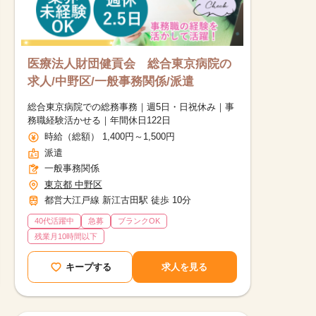
医療法人財団健貢会 総合東京病院の
求人/中野区/一般事務関係/派遣
総合東京病院での総務事務｜週5日・日祝休み｜事
務職経験活かせる｜年間休日122日
時給（総額） 1,400円～1,500円
派遣
一般事務関係
東京都 中野区
都営大江戸線 新江古田駅 徒歩 10分
40代活躍中
急募
ブランクOK
残業月10時間以下
キープする
求人を見る
他の条件を選択