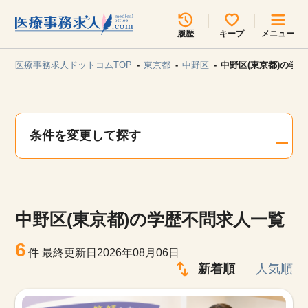
所在地のエリアを選択してください
履歴
キープ
メニュー
各支店担当よりご連絡させていただきます。
医療事務求人ドットコムTOP
東京都
中野区
中野区(東京都)の学
勤務地
最近見た求人
キープ中の求人
求人検索
条件を変更して探す
関東
関西
無料転職サポート
お問い合わせ
東海
北海道・東北
中野区(東京都)の学歴不問求人一覧
甲信越・北陸
中国・四国
見学会・イベント情報
6
件
最終更新日2026年08月06日
医療事務まるわかりコラム
新着順
人気順
九州・沖縄
よくあるご質問