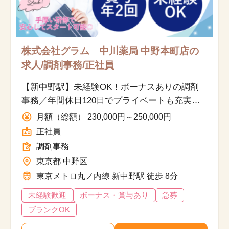
株式会社グラム 中川薬局 中野本町店の
求人/調剤事務/正社員
【新中野駅】未経験OK！ボーナスありの調剤
事務／年間休日120日でプライベートも充実！
20代30代の女性活躍中！
月額（総額） 230,000円～250,000円
正社員
調剤事務
東京都 中野区
東京メトロ丸ノ内線 新中野駅 徒歩 8分
未経験歓迎
ボーナス・賞与あり
急募
ブランクOK