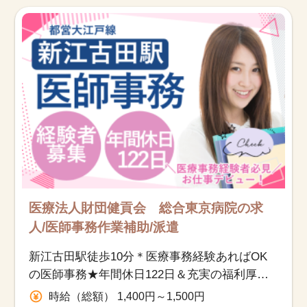
該当件数
他の条件を選択
9,866
件
医療法人財団健貢会 総合東京病院の求
人/医師事務作業補助/派遣
新江古田駅徒歩10分＊医療事務経験あればOK
の医師事務★年間休日122日＆充実の福利厚
生！
時給（総額） 1,400円～1,500円