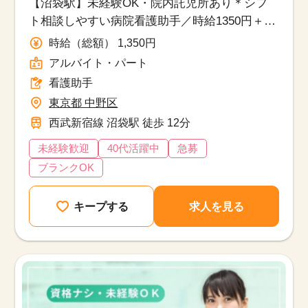
【沼袋駅】未経験OK・院内託児所あり＊シフ
ト相談しやすい病院看護助手／時給1350円＋社
保完備！
時給（総額） 1,350円
アルバイト・パート
看護助手
東京都 中野区
西武新宿線 沼袋駅 徒歩 12分
未経験歓迎
40代活躍中
急募
ブランクOK
キープする
求人を見る