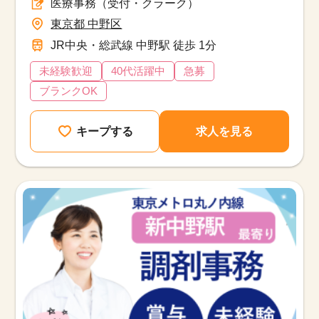
医療事務（受付・クラーク）
東京都 中野区
JR中央・総武線 中野駅 徒歩 1分
未経験歓迎
40代活躍中
急募
ブランクOK
キープする
求人を見る