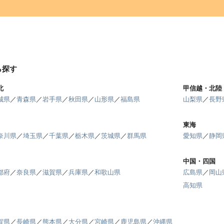
ら探す
北
甲信越・北陸
城県
／
青森県
／
岩手県
／
秋田県
／
山形県
／
福島県
山梨県
／
長野
東海
奈川県
／
埼玉県
／
千葉県
／
栃木県
／
茨城県
／
群馬県
愛知県
／
静岡
中国・四国
都府
／
奈良県
／
滋賀県
／
兵庫県
／
和歌山県
広島県
／
岡山
高知県
賀県
／
長崎県
／
熊本県
／
大分県
／
宮崎県
／
鹿児島県
／
沖縄県