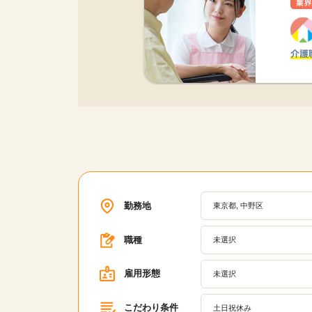
勤務地
東京都, 中野区
職種
未選択
雇用形態
未選択
こだわり条件
土日祝休み