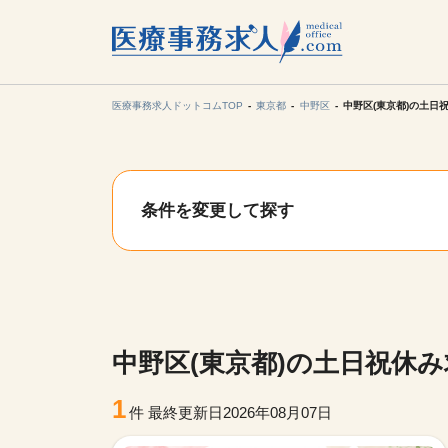
所在地の
各支店担当より
医療事務求人ドットコムTOP
東京都
中野区
中野区(東京都)の土日
関東
条件を変更して探す
東海
甲信越・北
九州・沖縄
中野区(東京都)の土日祝休
1
件
最終更新日2026年08月07日