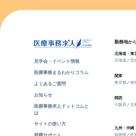
勤務地か
北海道・東
北海道
／
宮
見学会・イベント情報
医療事務まるわかりコラム
関東
東京都
／
神
よくあるご質問
お知らせ
関西
大阪府
／
京
医療事務求人ドットコムと
は
サイトの使い方
九州・沖縄
就職サポート
福岡県
／
佐