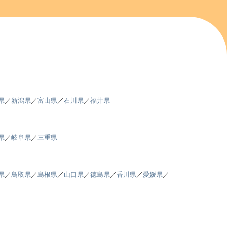
県
／
新潟県
／
富山県
／
石川県
／
福井県
県
／
岐阜県
／
三重県
県
／
鳥取県
／
島根県
／
山口県
／
徳島県
／
香川県
／
愛媛県
／