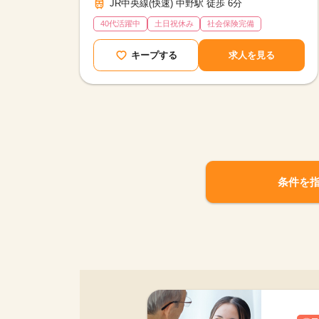
JR中央線(快速) 中野駅 徒歩 6分
40代活躍中
土日祝休み
社会保険完備
キープする
求人を見る
条件を