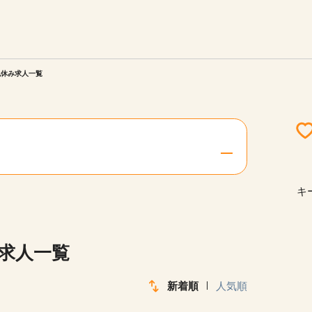
エリアを選択してください
ご連絡させていただきます。
祝休み求人一覧
勤務地
関西
北海道・東北
キ
陸
中国・四国
み求人一覧
新着順
人気順