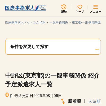
所在地のエリアを選択してください
履歴
キープ
メニュー
各支店担当よりご連絡させていただきます。
医療事務求人ドットコムTOP
一般事務関係
東京都/一般事務関係
勤務地
最近見た求人
キープ中の求人
求人検索
条件を変更して探す
関東
関西
無料転職サポート
お問い合わせ
東海
北海道・東北
中野区(東京都)の一般事務関係 紹介
甲信越・北陸
中国・四国
見学会・イベント情報
予定派遣求人一覧
医療事務まるわかりコラム
0
九州・沖縄
件
最終更新日2026年08月06日
新着順
人気順
よくあるご質問